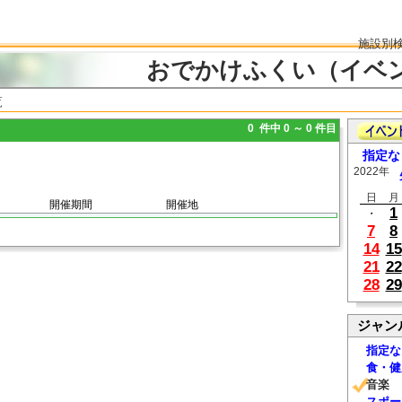
施設別
おでかけふくい（イベ
覧
0 件中 0 ～ 0 件目
指定な
2022年
日
月
開催期間
開催地
1
・
7
8
14
15
21
22
28
29
ジャン
指定な
食・健
音楽
スポー