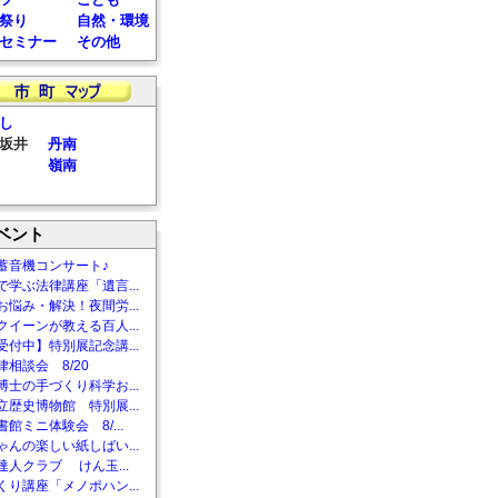
祭り
自然・環境
セミナー
その他
し
坂井
丹南
嶺南
ベント
蓄音機コンサート♪
で学ぶ法律講座「遺言...
お悩み・解決！夜間労...
クイーンが教える百人...
受付中】特別展記念講...
相談会 8/20
博士の手づくり科学お...
立歴史博物館 特別展...
館ミニ体験会 8/...
ゃんの楽しい紙しばい...
達人クラブ けん玉...
くり講座「メノポハン...