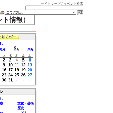
サイトマップ
/ イベント検索
検索
ント情報）
し
8
先月
月
来月
火
水
木
金
土
2
3
5
6
4
9
10
11
12
13
16
17
18
19
20
23
24
25
26
27
30
31
・
・
・
ル
し
康
文化・芸術
歴史
ツ
こども