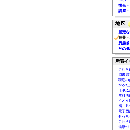
観光・
講座・
地 区
指定な
福井・
奥越前
その他
新着イ
これき
図書館
職場の
かるた
【申込
無料法律
くどう
福井県
電子図書
せっち
これき
健康づ