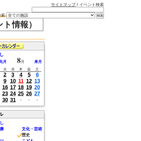
サイトマップ
/ イベント検索
検索
ント情報）
し
8
先月
月
来月
火
水
木
金
土
2
3
4
5
6
9
10
11
12
13
16
17
18
19
20
23
24
25
26
27
30
31
・
・
・
ル
し
康
文化・芸術
歴史
ツ
こども