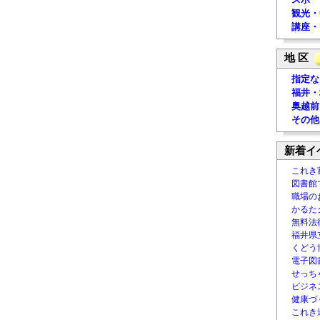
観光・
講座・
地 区
指定な
福井・
奥越前
その他
新着イ
これき
図書館
職場の
かるた
無料法律
福井県
くどう
電子図書
せっち
ビジネ
健康づ
これき