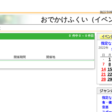
施設別
おでかけふくい（イベ
覧
0 件中 0 ～ 0 件目
指定な
2022年
日
月
開催期間
開催地
1
・
8
7
14
15
21
22
28
29
ジャン
指定な
食・健
音楽
スポー