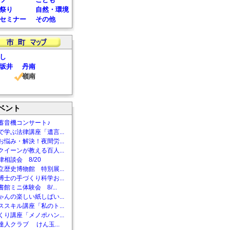
祭り
自然・環境
セミナー
その他
し
坂井
丹南
嶺南
ベント
蓄音機コンサート♪
で学ぶ法律講座「遺言...
お悩み・解決！夜間労...
クイーンが教える百人...
相談会 8/20
立歴史博物館 特別展...
博士の手づくり科学お...
館ミニ体験会 8/...
ゃんの楽しい紙しばい...
ススキル講座「私のト...
くり講座「メノポハン...
達人クラブ けん玉...