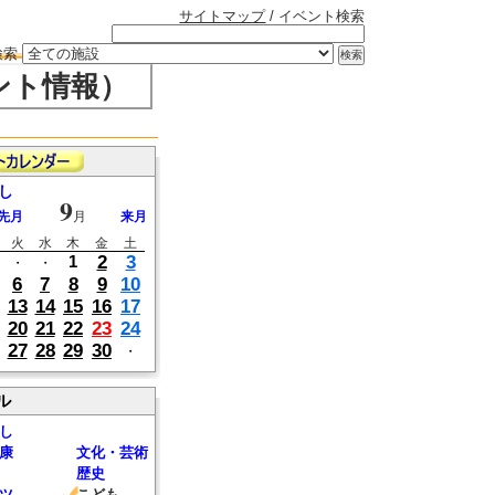
サイトマップ
/ イベント検索
検索
ント情報）
し
9
先月
月
来月
火
水
木
金
土
2
3
1
・
・
6
7
8
9
10
13
14
15
16
17
20
21
22
23
24
27
28
29
30
・
ル
し
康
文化・芸術
歴史
ツ
こども