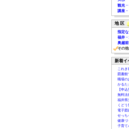
観光・
講座・
地 区
指定な
福井・
奥越前
その他
新着イ
これき
図書館
職場の
かるた
【申込
無料法律
福井県
くどう
電子図書
せっち
健康づ
子育て