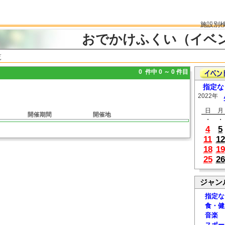
施設別
おでかけふくい（イベ
覧
0 件中 0 ～ 0 件目
指定な
2022年
日
月
開催期間
開催地
・
・
4
5
11
12
18
19
25
26
ジャン
指定な
食・健
音楽
スポー