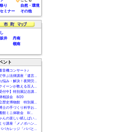
祭り
自然・環境
セミナー
その他
し
坂井
丹南
嶺南
ベント
蓄音機コンサート♪
で学ぶ法律講座「遺言...
お悩み・解決！夜間労...
クイーンが教える百人...
受付中】特別展記念講...
相談会 8/20
立歴史博物館 特別展...
博士の手づくり科学お...
館ミニ体験会 8/...
ゃんの楽しい紙しばい...
くり講座「メノポハン...
パパカレッジ「パパと...