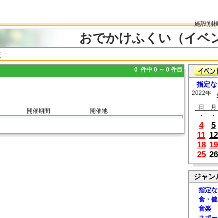
施設別
おでかけふくい（イベ
覧
0 件中 0 ～ 0 件目
指定な
2022年
日
月
開催期間
開催地
・
・
4
5
11
12
18
19
25
26
ジャン
指定な
食・健
音楽
スポー