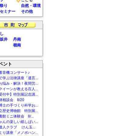
祭り
自然・環境
セミナー
その他
し
坂井
丹南
嶺南
ベント
蓄音機コンサート♪
で学ぶ法律講座「遺言...
お悩み・解決！夜間労...
クイーンが教える百人...
受付中】特別展記念講...
相談会 8/20
博士の手づくり科学お...
立歴史博物館 特別展...
館ミニ体験会 8/...
ゃんの楽しい紙しばい...
達人クラブ けん玉...
くり講座「メノポハン...