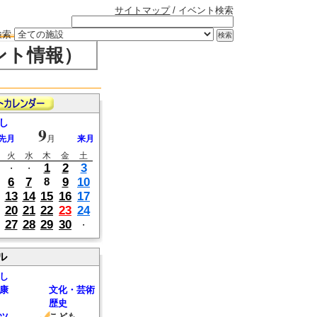
サイトマップ
/ イベント検索
検索
ント情報）
し
9
先月
月
来月
火
水
木
金
土
1
2
3
・
・
6
7
9
10
8
13
14
15
16
17
20
21
22
23
24
27
28
29
30
・
ル
し
康
文化・芸術
歴史
ツ
こども