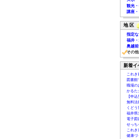
観光・
講座・
地 区
指定な
福井・
奥越前
その他
新着イ
これき
図書館
職場の
かるた
【申込
無料法律
くどう
福井県
電子図書
せっち
これき
健康づ