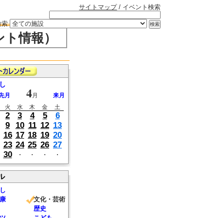
サイトマップ
/ イベント検索
検索
ント情報）
し
4
先月
月
来月
火
水
木
金
土
2
3
4
5
6
9
10
11
12
13
16
17
18
19
20
23
24
25
26
27
30
・
・
・
・
ル
し
康
文化・芸術
歴史
ツ
こども