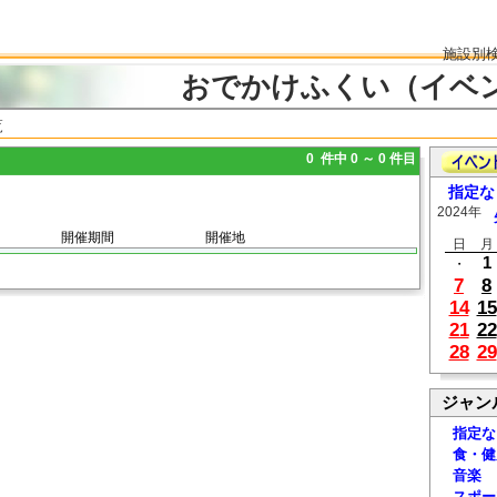
施設別
おでかけふくい（イベ
覧
0 件中 0 ～ 0 件目
指定な
2024年
開催期間
開催地
日
月
1
・
7
8
14
15
21
22
28
29
ジャン
指定な
食・健
音楽
スポー