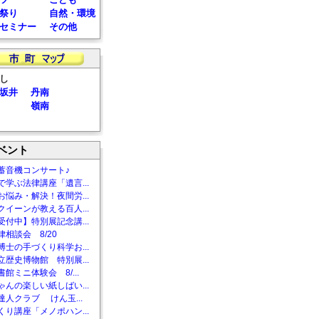
祭り
自然・環境
セミナー
その他
し
坂井
丹南
嶺南
ベント
蓄音機コンサート♪
で学ぶ法律講座「遺言...
お悩み・解決！夜間労...
クイーンが教える百人...
受付中】特別展記念講...
相談会 8/20
博士の手づくり科学お...
立歴史博物館 特別展...
館ミニ体験会 8/...
ゃんの楽しい紙しばい...
達人クラブ けん玉...
くり講座「メノポハン...