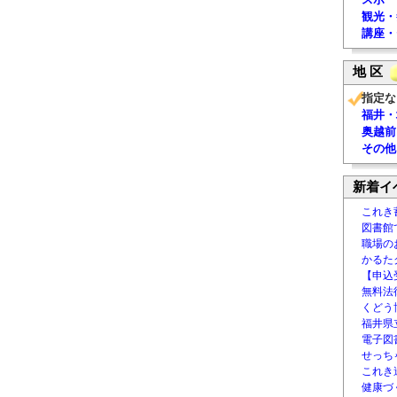
観光・
講座・
地 区
指定な
福井・
奥越前
その他
新着イ
これき
図書館
職場の
かるた
【申込
無料法律
くどう
福井県
電子図書
せっち
これき
健康づ