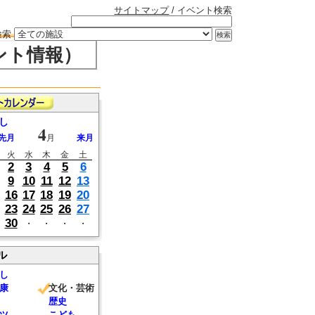
サイトマップ
/ イベント検索
検索
ント情報）
し
4
先月
月
来月
火
水
木
金
土
2
3
4
5
6
9
10
11
12
13
16
17
18
19
20
23
24
25
26
27
30
・
・
・
・
ル
し
康
文化・芸術
歴史
ツ
こども