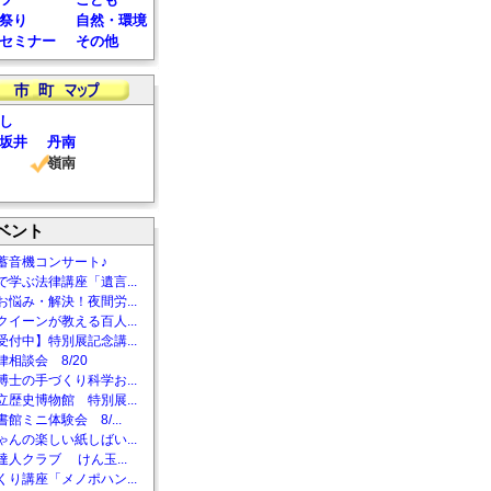
祭り
自然・環境
セミナー
その他
し
坂井
丹南
嶺南
ベント
蓄音機コンサート♪
で学ぶ法律講座「遺言...
お悩み・解決！夜間労...
クイーンが教える百人...
受付中】特別展記念講...
相談会 8/20
博士の手づくり科学お...
立歴史博物館 特別展...
館ミニ体験会 8/...
ゃんの楽しい紙しばい...
達人クラブ けん玉...
くり講座「メノポハン...