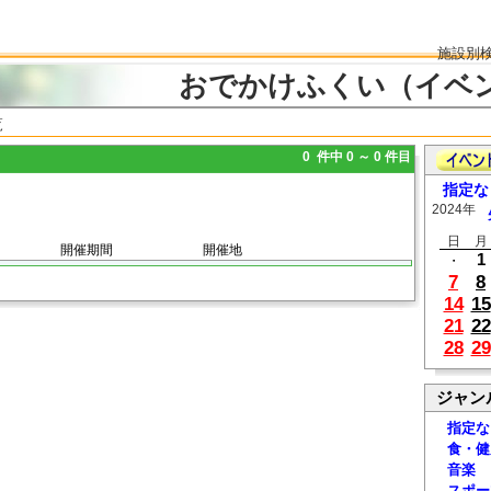
施設別
おでかけふくい（イベ
覧
0 件中 0 ～ 0 件目
指定な
2024年
日
月
開催期間
開催地
1
・
7
8
14
15
21
22
28
29
ジャン
指定な
食・健
音楽
スポー