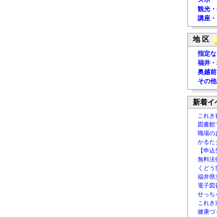
観光・
講座・
地 区
指定な
福井・
奥越前
その他
新着イ
これき
図書館
職場の
かるた
【申込
無料法律
くどう
福井県
電子図書
せっち
これき
健康づ