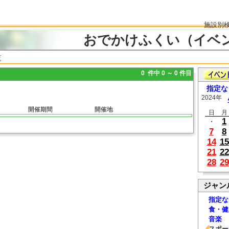
施設別
おでかけふくい（イベ
覧
0 件中 0 ～ 0 件目
指定な
2024年
開催期間
開催地
日
月
1
・
7
8
14
15
21
22
28
29
ジャン
指定な
食・健
音楽
スポー