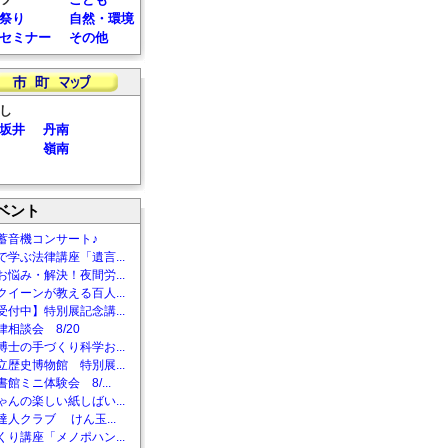
祭り
自然・環境
セミナー
その他
し
坂井
丹南
嶺南
ベント
蓄音機コンサート♪
で学ぶ法律講座「遺言...
お悩み・解決！夜間労...
クイーンが教える百人...
受付中】特別展記念講...
相談会 8/20
博士の手づくり科学お...
立歴史博物館 特別展...
館ミニ体験会 8/...
ゃんの楽しい紙しばい...
達人クラブ けん玉...
くり講座「メノポハン...