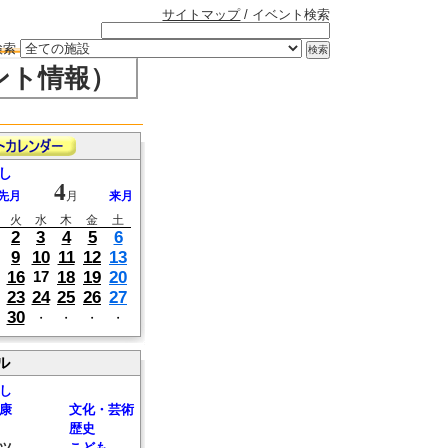
サイトマップ
/ イベント検索
検索
ント情報）
し
4
先月
月
来月
火
水
木
金
土
2
3
4
5
6
9
10
11
12
13
16
18
19
20
17
23
24
25
26
27
30
・
・
・
・
ル
し
康
文化・芸術
歴史
ツ
こども