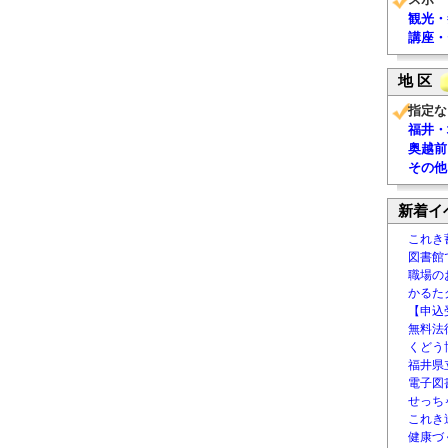
観光・
講座・
地 区
指定な
福井・
奥越前
その他
新着イ
これき
図書館
職場の
かるた
【申込
無料法律
くどう
福井県
電子図書
せっち
これき
健康づ