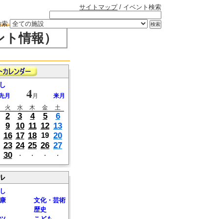
サイトマップ
/ イベント検索
検索
ント情報）
し
4
先月
月
来月
火
水
木
金
土
2
3
4
5
6
9
10
11
12
13
16
17
18
20
19
23
24
25
26
27
30
・
・
・
・
ル
し
康
文化・芸術
歴史
ツ
こども