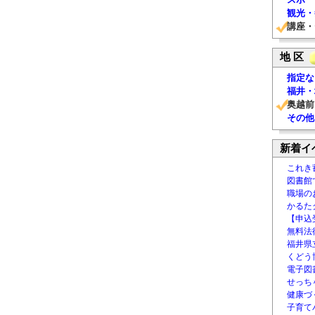
観光・
講座・
地 区
指定な
福井・
奥越前
その他
新着イ
これき
図書館
職場の
かるた
【申込
無料法律
福井県
くどう
電子図書
せっち
健康づ
子育て