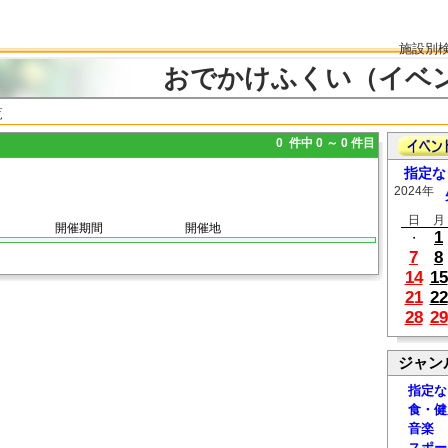
施設別
おでかけふくい（イベ
覧
0 件中 0 ～ 0 件目
指定な
2024年
日
月
開催期間
開催地
1
・
7
8
14
15
21
22
28
29
ジャン
指定な
食・健
音楽
スポー