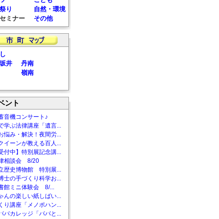
祭り
自然・環境
セミナー
その他
し
坂井
丹南
嶺南
ベント
蓄音機コンサート♪
で学ぶ法律講座「遺言...
お悩み・解決！夜間労...
クイーンが教える百人...
受付中】特別展記念講...
相談会 8/20
立歴史博物館 特別展...
博士の手づくり科学お...
館ミニ体験会 8/...
ゃんの楽しい紙しばい...
くり講座「メノポハン...
パパカレッジ「パパと...