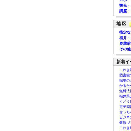
観光・
講座・
地 区
指定な
福井・
奥越前
その他
新着イ
これき
図書館
職場の
かるた
無料法律
福井県
くどう
電子図書
せっち
ビジネ
健康づ
これき