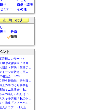
祭り
自然・環境
セミナー
その他
し
坂井
丹南
嶺南
ベント
蓄音機コンサート♪
で学ぶ法律講座「遺言...
お悩み・解決！夜間労...
クイーンが教える百人...
相談会 8/20
立歴史博物館 特別展...
博士の手づくり科学お...
館ミニ体験会 8/...
ゃんの楽しい紙しばい...
ススキル講座「私のト...
くり講座「メノポハン...
達人クラブ けん玉...