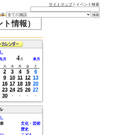
サイトマップ
/ イベント検索
検索
ント情報）
し
4
先月
月
来月
火
水
木
金
土
2
3
4
5
6
9
10
11
12
13
16
17
18
19
20
23
24
25
26
27
30
・
・
・
・
ル
し
康
文化・芸術
歴史
ツ
こども