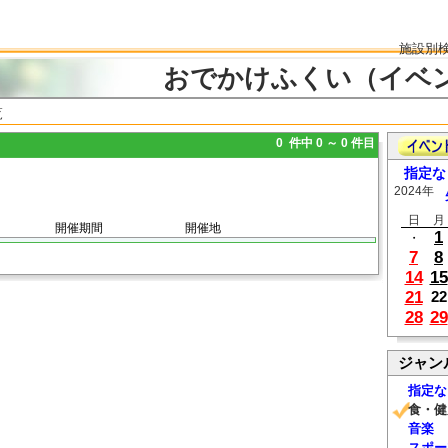
施設別
おでかけふくい（イベ
覧
0 件中 0 ～ 0 件目
指定な
2024年
日
月
開催期間
開催地
1
・
7
8
14
15
21
22
28
29
ジャン
指定な
食・健
音楽
スポー