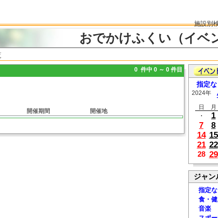
施設別
おでかけふくい（イベ
覧
0 件中 0 ～ 0 件目
指定な
2024年
日
月
開催期間
開催地
1
・
7
8
14
15
21
22
29
28
ジャン
指定な
食・健
音楽
スポー