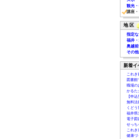
観光・
講座・
地 区
指定な
福井・
奥越前
その他
新着イ
これき
図書館
職場の
かるた
【申込
無料法律
くどう
福井県
電子図書
せっち
これき
健康づ