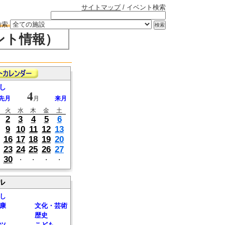
サイトマップ
/ イベント検索
検索
ント情報）
し
4
先月
月
来月
火
水
木
金
土
2
3
4
5
6
9
10
11
12
13
16
17
18
19
20
23
24
25
26
27
30
・
・
・
・
ル
し
康
文化・芸術
歴史
ツ
こども