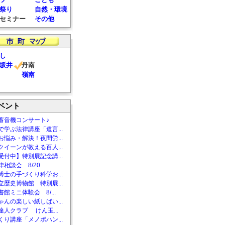
祭り
自然・環境
セミナー
その他
し
坂井
丹南
嶺南
ベント
蓄音機コンサート♪
で学ぶ法律講座「遺言...
お悩み・解決！夜間労...
クイーンが教える百人...
受付中】特別展記念講...
相談会 8/20
博士の手づくり科学お...
立歴史博物館 特別展...
館ミニ体験会 8/...
ゃんの楽しい紙しばい...
達人クラブ けん玉...
くり講座「メノポハン...