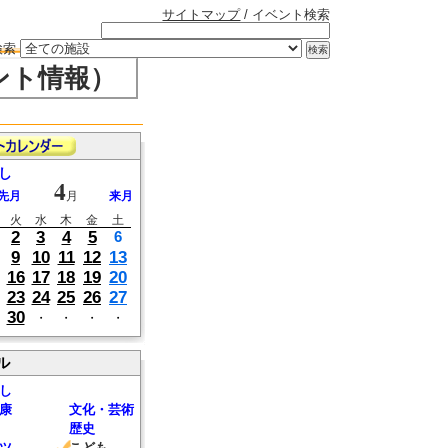
サイトマップ
/ イベント検索
検索
ント情報）
し
4
先月
月
来月
火
水
木
金
土
2
3
4
5
6
9
10
11
12
13
16
17
18
19
20
23
24
25
26
27
30
・
・
・
・
ル
し
康
文化・芸術
歴史
ツ
こども