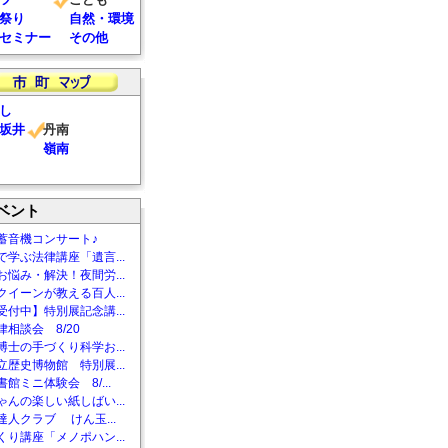
祭り
自然・環境
セミナー
その他
し
坂井
丹南
嶺南
ベント
蓄音機コンサート♪
で学ぶ法律講座「遺言...
お悩み・解決！夜間労...
クイーンが教える百人...
受付中】特別展記念講...
相談会 8/20
博士の手づくり科学お...
立歴史博物館 特別展...
館ミニ体験会 8/...
ゃんの楽しい紙しばい...
達人クラブ けん玉...
くり講座「メノポハン...