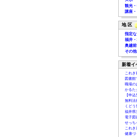
観光・
講座・
地 区
指定な
福井・
奥越前
その他
新着イ
これき
図書館
職場の
かるた
【申込
無料法律
くどう
福井県
電子図書
せっち
これき
健康づ