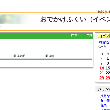
施設別
おでかけふくい（イベ
覧
0 件中 0 ～ 0 件目
指定な
2024年
日
月
開催期間
開催地
1
・
7
8
14
15
21
22
28
29
ジャン
指定な
食・健
音楽
スポー