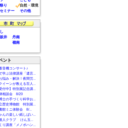
祭り
自然・環境
セミナー
その他
し
坂井
丹南
嶺南
ベント
蓄音機コンサート♪
で学ぶ法律講座「遺言...
お悩み・解決！夜間労...
クイーンが教える百人...
受付中】特別展記念講...
相談会 8/20
博士の手づくり科学お...
立歴史博物館 特別展...
館ミニ体験会 8/...
ゃんの楽しい紙しばい...
達人クラブ けん玉...
くり講座「メノポハン...