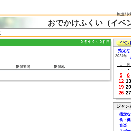
施設別
おでかけふくい（イベ
覧
0 件中 0 ～ 0 件目
指定な
2024年
日
月
開催期間
開催地
・
・
5
6
12
13
19
20
26
27
ジャン
指定な
食・健
音楽
スポー