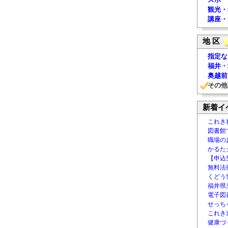
観光・
講座・
地 区
指定な
福井・
奥越前
その他
新着イ
これき
図書館
職場の
かるた
【申込
無料法律
くどう
福井県
電子図書
せっち
これき
健康づ