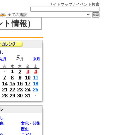
サイトマップ
/ イベント検索
検索
ント情報）
し
5
先月
月
来月
火
水
木
金
土
2
3
4
1
・
7
8
9
10
11
14
15
16
17
18
21
22
23
24
25
28
29
30
31
・
ル
し
康
文化・芸術
歴史
ツ
こども