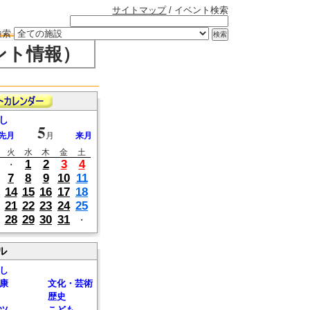
サイトマップ
/ イベント検索
検索
ント情報）
し
5
先月
月
来月
火
水
木
金
土
1
2
3
4
・
7
8
9
10
11
14
15
16
17
18
21
22
23
24
25
28
29
30
31
・
ル
し
康
文化・芸術
歴史
ツ
こども