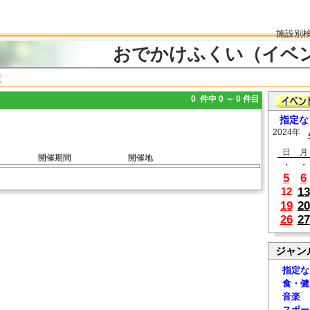
施設別
おでかけふくい（イベ
覧
0 件中 0 ～ 0 件目
指定な
2024年
日
月
開催期間
開催地
・
・
5
6
13
12
19
20
26
27
ジャン
指定な
食・健
音楽
スポー