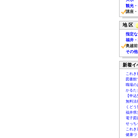
観光・
講座・
地 区
指定な
福井・
奥越前
その他
新着イ
これき
図書館
職場の
かるた
【申込
無料法律
くどう
福井県
電子図書
せっち
これき
健康づ