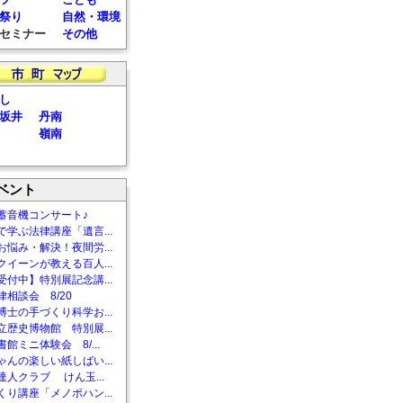
祭り
自然・環境
セミナー
その他
し
坂井
丹南
嶺南
ベント
蓄音機コンサート♪
で学ぶ法律講座「遺言...
お悩み・解決！夜間労...
クイーンが教える百人...
受付中】特別展記念講...
相談会 8/20
博士の手づくり科学お...
立歴史博物館 特別展...
館ミニ体験会 8/...
ゃんの楽しい紙しばい...
達人クラブ けん玉...
くり講座「メノポハン...