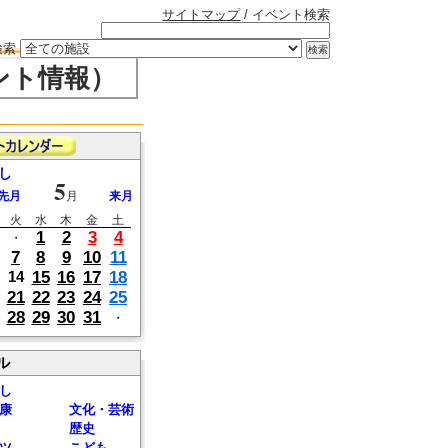
サイトマップ
/ イベント検索
検索
ント情報）
し
5
先月
月
来月
火
水
木
金
土
1
2
3
4
・
7
8
9
10
11
15
16
17
18
14
21
22
23
24
25
28
29
30
31
・
ル
し
康
文化・芸術
歴史
ツ
こども