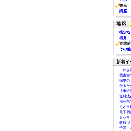
観光・
講座・
地 区
指定な
福井・
奥越前
その他
新着イ
これき
図書館
職場の
かるた
【申込
無料法律
福井県
くどう
電子図書
せっち
健康づ
子育て