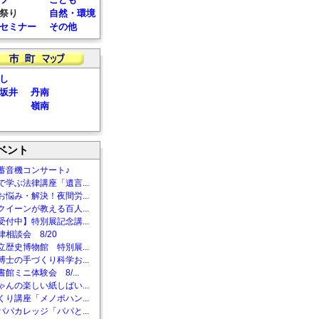
祭り
自然・環境
セミナー
その他
し
坂井
丹南
嶺南
ベント
蓄音機コンサート♪
で学ぶ法律講座「遺言...
お悩み・解決！夜間労...
クイーンが教える百人...
受付中】特別展記念講...
相談会 8/20
立歴史博物館 特別展...
博士の手づくり科学お...
館ミニ体験会 8/...
ゃんの楽しい紙しばい...
くり講座「メノポハン...
パパカレッジ「パパと...