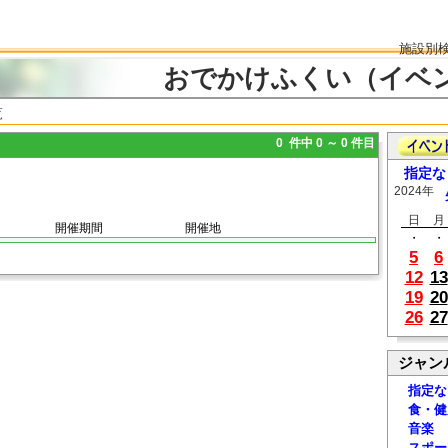
施設別
おでかけふくい（イベ
覧
0 件中 0 ～ 0 件目
指定な
2024年
日
月
開催期間
開催地
・
・
5
6
12
13
19
20
26
27
ジャン
指定な
食・健
音楽
スポー