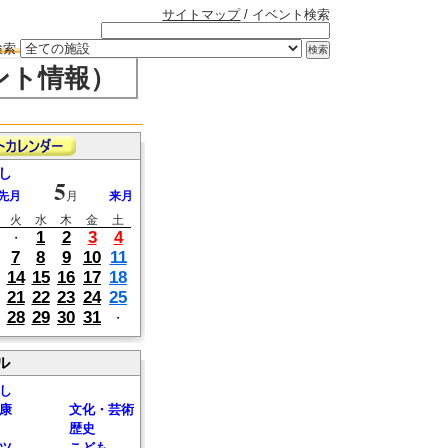
サイトマップ
/ イベント検索
検索
ント情報）
し
5
先月
月
来月
火
水
木
金
土
1
2
3
4
・
7
8
9
10
11
14
15
16
17
18
21
22
23
24
25
28
29
30
31
・
ル
し
康
文化・芸術
歴史
ツ
こども