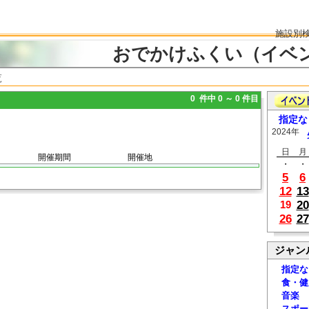
施設別
おでかけふくい（イベ
覧
0 件中 0 ～ 0 件目
指定な
2024年
日
月
開催期間
開催地
・
・
5
6
12
13
20
19
26
27
ジャン
指定な
食・健
音楽
スポー