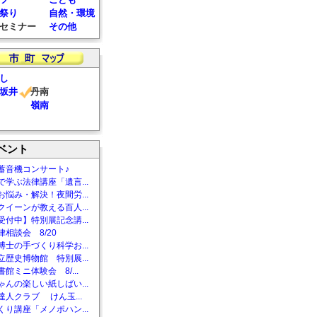
祭り
自然・環境
セミナー
その他
し
坂井
丹南
嶺南
ベント
蓄音機コンサート♪
で学ぶ法律講座「遺言...
お悩み・解決！夜間労...
クイーンが教える百人...
受付中】特別展記念講...
相談会 8/20
博士の手づくり科学お...
立歴史博物館 特別展...
館ミニ体験会 8/...
ゃんの楽しい紙しばい...
達人クラブ けん玉...
くり講座「メノポハン...