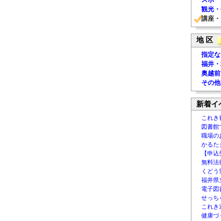
観光・
講座・
地 区
指定な
福井・
奥越前
その他
新着イ
これき
図書館
職場の
かるた
【申込
無料法律
くどう
福井県
電子図書
せっち
これき
健康づ