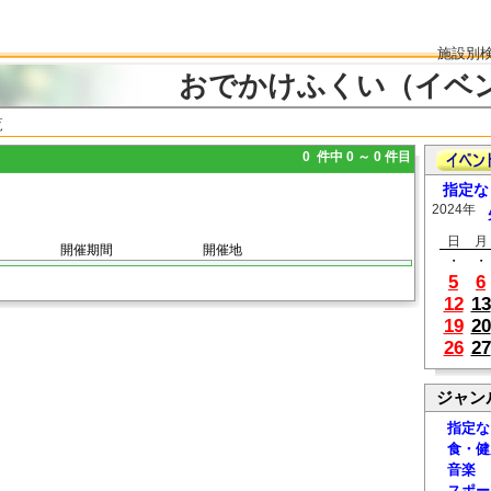
施設別
おでかけふくい（イベ
覧
0 件中 0 ～ 0 件目
指定な
2024年
日
月
開催期間
開催地
・
・
5
6
12
13
19
20
26
27
ジャン
指定な
食・健
音楽
スポー