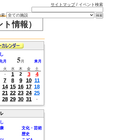
サイトマップ
/ イベント検索
検索
ント情報）
し
5
先月
月
来月
火
水
木
金
土
1
3
4
2
・
7
8
9
10
11
14
15
16
17
18
21
22
23
24
25
28
29
30
31
・
ル
し
康
文化・芸術
歴史
ツ
こども