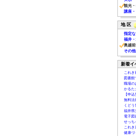
観光・
講座・
地 区
指定な
福井・
奥越前
その他
新着イ
これき
図書館
職場の
かるた
【申込
無料法律
くどう
福井県
電子図書
せっち
これき
健康づ