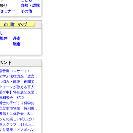
祭り
自然・環境
セミナー
その他
し
坂井
丹南
嶺南
ベント
蓄音機コンサート♪
で学ぶ法律講座「遺言...
お悩み・解決！夜間労...
クイーンが教える百人...
受付中】特別展記念講...
相談会 8/20
博士の手づくり科学お...
立歴史博物館 特別展...
館ミニ体験会 8/...
ゃんの楽しい紙しばい...
達人クラブ けん玉...
くり講座「メノポハン...