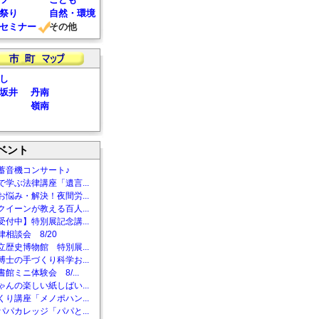
祭り
自然・環境
セミナー
その他
し
坂井
丹南
嶺南
ベント
蓄音機コンサート♪
で学ぶ法律講座「遺言...
お悩み・解決！夜間労...
クイーンが教える百人...
受付中】特別展記念講...
相談会 8/20
立歴史博物館 特別展...
博士の手づくり科学お...
館ミニ体験会 8/...
ゃんの楽しい紙しばい...
くり講座「メノポハン...
パパカレッジ「パパと...