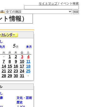
サイトマップ
/ イベント検索
検索
ント情報）
し
5
先月
月
来月
火
水
木
金
土
1
2
3
4
・
7
8
9
10
11
14
15
16
17
18
21
22
23
24
25
28
29
30
31
・
ル
し
康
文化・芸術
歴史
ツ
こども