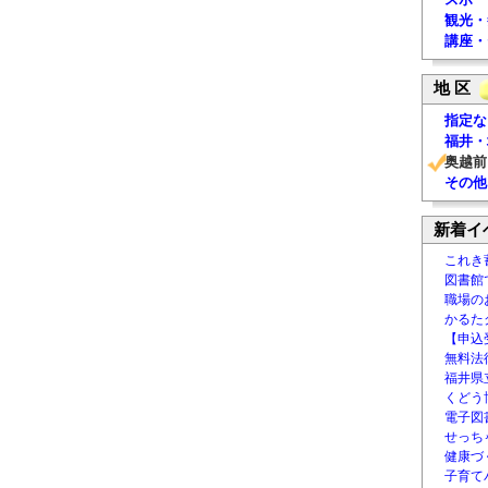
観光・
講座・
地 区
指定な
福井・
奥越前
その他
新着イ
これき
図書館
職場の
かるた
【申込
無料法律
福井県
くどう
電子図書
せっち
健康づ
子育て