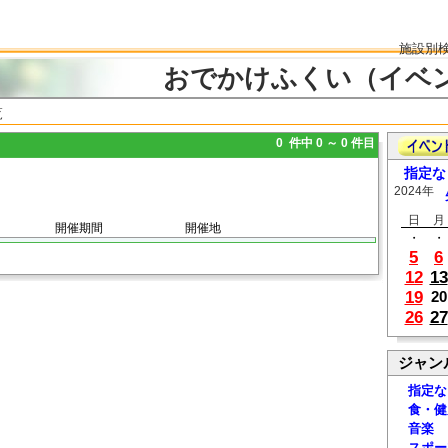
施設別
おでかけふくい（イベ
覧
0 件中 0 ～ 0 件目
指定な
2024年
日
月
開催期間
開催地
・
・
5
6
12
13
19
20
26
27
ジャン
指定な
食・健
音楽
スポー