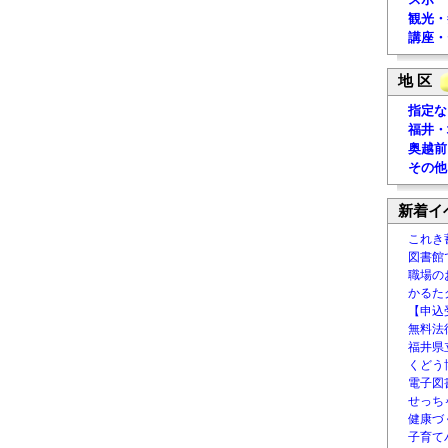
観光・
講座・
地 区
指定な
福井・
奥越前
その他
新着イ
これき
図書館
職場の
かるた
【申込
無料法律
福井県
くどう
電子図書
せっち
健康づ
子育て