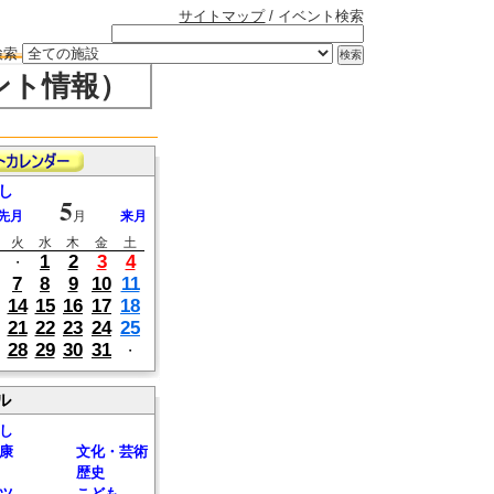
サイトマップ
/ イベント検索
検索
ント情報）
し
5
先月
月
来月
火
水
木
金
土
1
2
3
4
・
7
8
9
10
11
14
15
16
17
18
21
22
23
24
25
28
29
30
31
・
ル
し
康
文化・芸術
歴史
ツ
こども