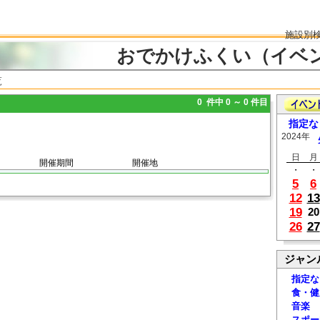
施設別
おでかけふくい（イベ
覧
0 件中 0 ～ 0 件目
指定な
2024年
日
月
開催期間
開催地
・
・
5
6
12
13
19
20
26
27
ジャン
指定な
食・健
音楽
スポー