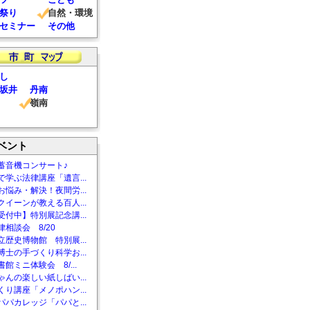
祭り
自然・環境
セミナー
その他
し
坂井
丹南
嶺南
ベント
蓄音機コンサート♪
で学ぶ法律講座「遺言...
お悩み・解決！夜間労...
クイーンが教える百人...
受付中】特別展記念講...
相談会 8/20
立歴史博物館 特別展...
博士の手づくり科学お...
館ミニ体験会 8/...
ゃんの楽しい紙しばい...
くり講座「メノポハン...
パパカレッジ「パパと...