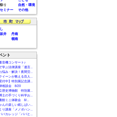
祭り
自然・環境
セミナー
その他
し
坂井
丹南
嶺南
ベント
蓄音機コンサート♪
で学ぶ法律講座「遺言...
お悩み・解決！夜間労...
クイーンが教える百人...
受付中】特別展記念講...
相談会 8/20
立歴史博物館 特別展...
博士の手づくり科学お...
館ミニ体験会 8/...
ゃんの楽しい紙しばい...
くり講座「メノポハン...
パパカレッジ「パパと...