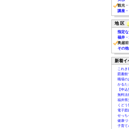
観光・
講座・
地 区
指定な
福井・
奥越前
その他
新着イ
これき
図書館
職場の
かるた
【申込
無料法律
福井県
くどう
電子図書
せっち
健康づ
子育て