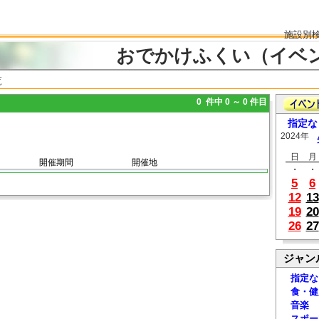
施設別
おでかけふくい（イベ
覧
0 件中 0 ～ 0 件目
指定な
2024年
日
月
開催期間
開催地
・
・
5
6
12
13
19
20
26
27
ジャン
指定な
食・健
音楽
スポー