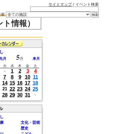
サイトマップ
/ イベント検索
検索
ント情報）
し
5
先月
月
来月
火
水
木
金
土
1
2
3
4
・
7
8
9
10
11
14
15
16
17
18
22
23
24
25
21
28
29
30
31
・
ル
し
康
文化・芸術
歴史
ツ
こども