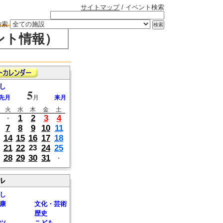
サイトマップ
/ イベント検索
検索
ント情報）
し
5
先月
月
来月
火
水
木
金
土
1
2
3
4
・
7
8
9
10
11
14
15
16
17
18
21
22
24
25
23
28
29
30
31
・
ル
し
康
文化・芸術
歴史
ツ
こども