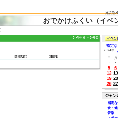
施設別
おでかけふくい（イベ
覧
0 件中 0 ～ 0 件目
指定な
2024年
開催期間
開催地
日
月
・
・
5
6
12
13
19
20
26
27
ジャン
指定な
食・健
音楽
スポー