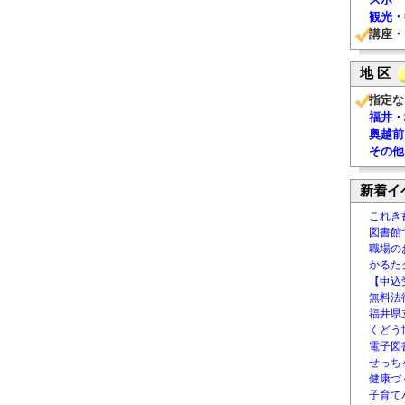
観光・
講座・
地 区
指定な
福井・
奥越前
その他
新着イ
これき
図書館
職場の
かるた
【申込
無料法律
福井県
くどう
電子図書
せっち
健康づ
子育て