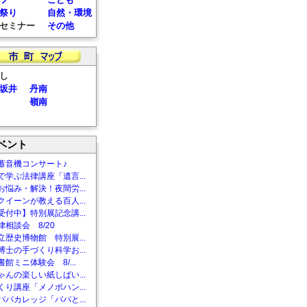
祭り
自然・環境
セミナー
その他
し
坂井
丹南
嶺南
ベント
蓄音機コンサート♪
で学ぶ法律講座「遺言...
お悩み・解決！夜間労...
クイーンが教える百人...
受付中】特別展記念講...
相談会 8/20
立歴史博物館 特別展...
博士の手づくり科学お...
館ミニ体験会 8/...
ゃんの楽しい紙しばい...
くり講座「メノポハン...
パパカレッジ「パパと...