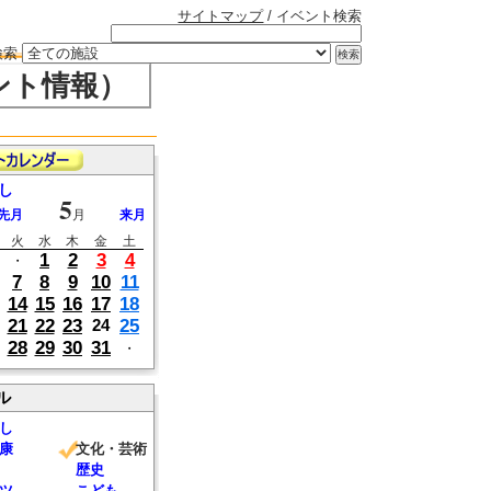
サイトマップ
/ イベント検索
検索
ント情報）
し
5
先月
月
来月
火
水
木
金
土
1
2
3
4
・
7
8
9
10
11
14
15
16
17
18
21
22
23
25
24
28
29
30
31
・
ル
し
康
文化・芸術
歴史
ツ
こども