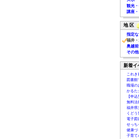
観光・
講座・
地 区
指定な
福井・
奥越前
その他
新着イ
これき
図書館
職場の
かるた
【申込
無料法律
福井県
くどう
電子図書
せっち
健康づ
子育て