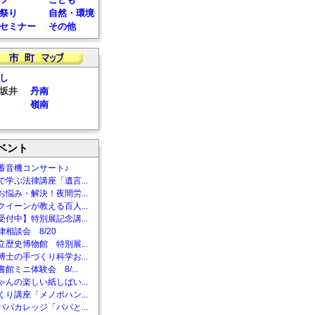
祭り
自然・環境
セミナー
その他
し
坂井
丹南
嶺南
ベント
蓄音機コンサート♪
で学ぶ法律講座「遺言...
お悩み・解決！夜間労...
クイーンが教える百人...
受付中】特別展記念講...
相談会 8/20
立歴史博物館 特別展...
博士の手づくり科学お...
館ミニ体験会 8/...
ゃんの楽しい紙しばい...
くり講座「メノポハン...
パパカレッジ「パパと...