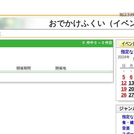
施設別
おでかけふくい（イベ
覧
0 件中 0 ～ 0 件目
指定な
2024年
日
月
開催期間
開催地
・
・
5
6
12
13
19
20
26
27
ジャン
指定な
食・健
音楽
スポー