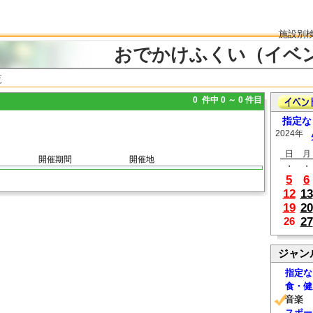
施設別
おでかけふくい（イベ
覧
0 件中 0 ～ 0 件目
指定な
2024年
日
月
開催期間
開催地
・
・
5
6
12
13
19
20
27
26
ジャン
指定な
食・健
音楽
スポー