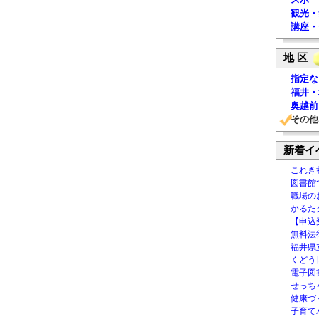
観光・
講座・
地 区
指定な
福井・
奥越前
その他
新着イ
これき
図書館
職場の
かるた
【申込
無料法律
福井県
くどう
電子図書
せっち
健康づ
子育て