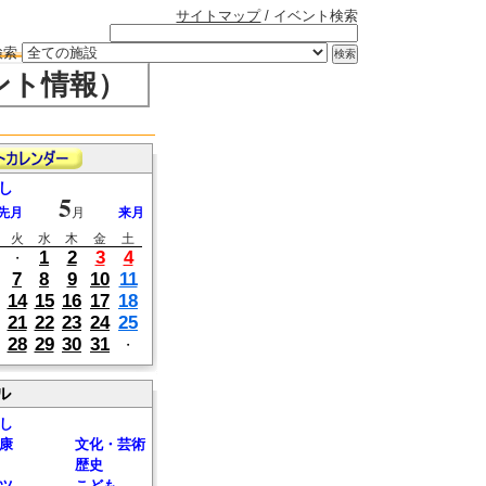
サイトマップ
/ イベント検索
検索
ント情報）
し
5
先月
月
来月
火
水
木
金
土
1
2
3
4
・
7
8
9
10
11
14
15
16
17
18
21
22
23
24
25
28
29
30
31
・
ル
し
康
文化・芸術
歴史
ツ
こども