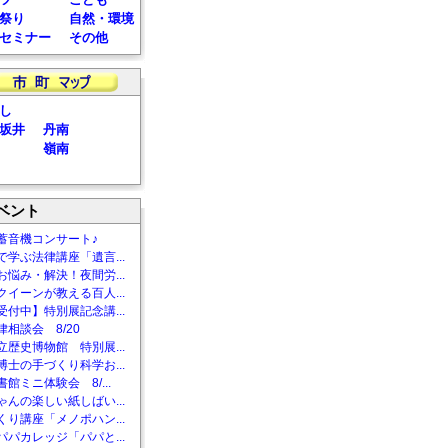
祭り
自然・環境
セミナー
その他
し
坂井
丹南
嶺南
ベント
蓄音機コンサート♪
で学ぶ法律講座「遺言...
お悩み・解決！夜間労...
クイーンが教える百人...
受付中】特別展記念講...
相談会 8/20
立歴史博物館 特別展...
博士の手づくり科学お...
館ミニ体験会 8/...
ゃんの楽しい紙しばい...
くり講座「メノポハン...
パパカレッジ「パパと...