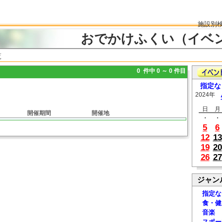
施設別
おでかけふくい（イベ
覧
0 件中 0 ～ 0 件目
指定な
2024年
日
月
開催期間
開催地
・
・
5
6
12
13
19
20
26
27
ジャン
指定な
食・健
音楽
スポー