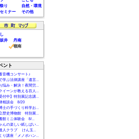
祭り
自然・環境
セミナー
その他
し
坂井
丹南
嶺南
ベント
蓄音機コンサート♪
で学ぶ法律講座「遺言...
お悩み・解決！夜間労...
クイーンが教える百人...
受付中】特別展記念講...
相談会 8/20
博士の手づくり科学お...
立歴史博物館 特別展...
館ミニ体験会 8/...
ゃんの楽しい紙しばい...
達人クラブ けん玉...
くり講座「メノポハン...