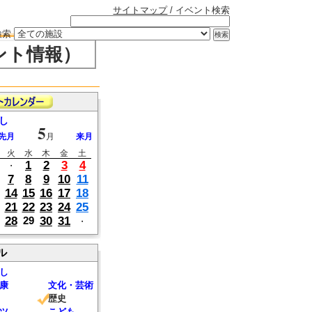
サイトマップ
/ イベント検索
検索
ント情報）
し
5
先月
月
来月
火
水
木
金
土
1
2
3
4
・
7
8
9
10
11
14
15
16
17
18
21
22
23
24
25
28
30
31
29
・
ル
し
康
文化・芸術
歴史
ツ
こども