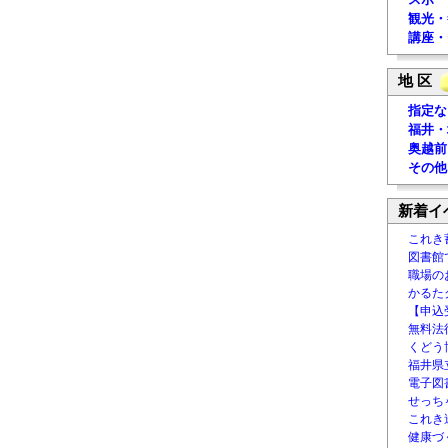
観光・
講座・
地 区
指定な
福井・
奥越前
その他
新着イ
これき
図書館
職場の
かるた
【申込
無料法律
くどう
福井県
電子図書
せっち
これき
健康づ