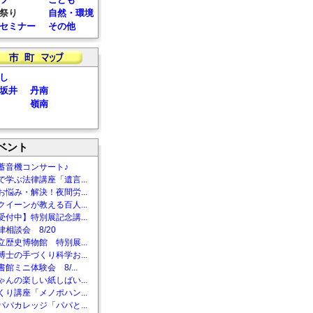
祭り
自然・環境
セミナー
その他
し
坂井
丹南
嶺南
ベント
蓄音機コンサート♪
で学ぶ法律講座「遺言...
お悩み・解決！夜間労...
クイーンが教える百人...
受付中】特別展記念講...
相談会 8/20
立歴史博物館 特別展...
博士の手づくり科学お...
館ミニ体験会 8/...
ゃんの楽しい紙しばい...
くり講座「メノポハン...
パパカレッジ「パパと...