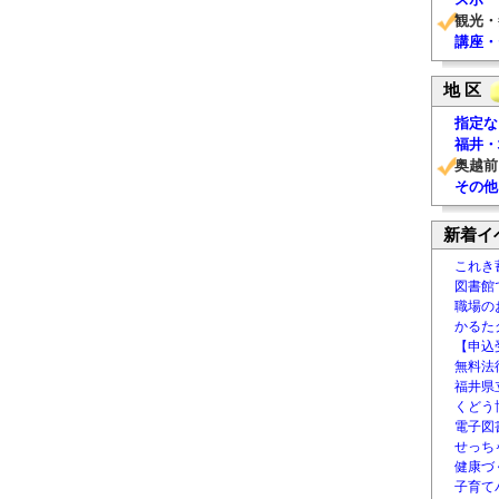
観光・
講座・
地 区
指定な
福井・
奥越前
その他
新着イ
これき
図書館
職場の
かるた
【申込
無料法律
福井県
くどう
電子図書
せっち
健康づ
子育て