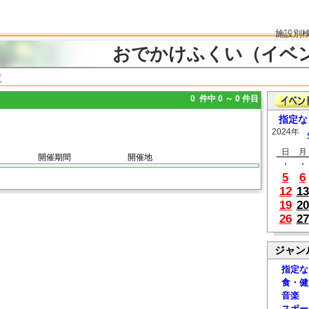
施設別
おでかけふくい（イベ
覧
0 件中 0 ～ 0 件目
指定な
2024年
日
月
開催期間
開催地
・
・
5
6
12
13
19
20
26
27
ジャン
指定な
食・健
音楽
スポー