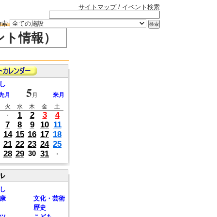
サイトマップ
/ イベント検索
検索
ント情報）
し
5
先月
月
来月
火
水
木
金
土
1
2
3
4
・
7
8
9
10
11
14
15
16
17
18
21
22
23
24
25
28
29
31
30
・
ル
し
康
文化・芸術
歴史
ツ
こども