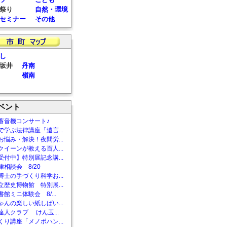
祭り
自然・環境
セミナー
その他
し
坂井
丹南
嶺南
ベント
蓄音機コンサート♪
で学ぶ法律講座「遺言...
お悩み・解決！夜間労...
クイーンが教える百人...
受付中】特別展記念講...
相談会 8/20
博士の手づくり科学お...
立歴史博物館 特別展...
館ミニ体験会 8/...
ゃんの楽しい紙しばい...
達人クラブ けん玉...
くり講座「メノポハン...