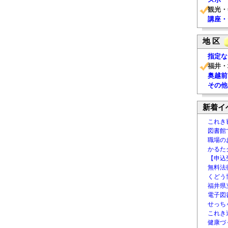
観光・
講座・
地 区
指定な
福井・
奥越前
その他
新着イ
これき
図書館
職場の
かるた
【申込
無料法律
くどう
福井県
電子図書
せっち
これき
健康づ