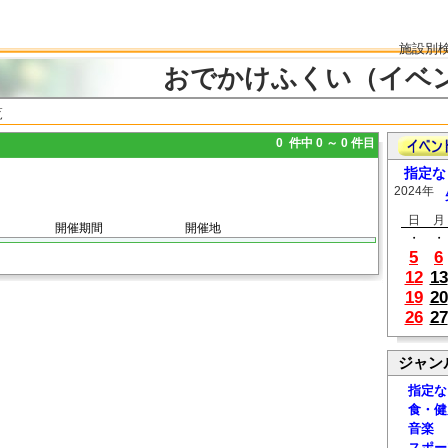
施設別
おでかけふくい（イベ
覧
0 件中 0 ～ 0 件目
指定な
2024年
日
月
開催期間
開催地
・
・
5
6
12
13
19
20
26
27
ジャン
指定な
食・健
音楽
スポー