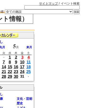
サイトマップ
/ イベント検索
検索
ント情報）
し
5
先月
月
来月
火
水
木
金
土
1
2
3
4
・
7
8
9
10
11
14
15
16
17
18
21
22
23
24
25
28
29
30
31
・
ル
し
康
文化・芸術
歴史
ツ
こども