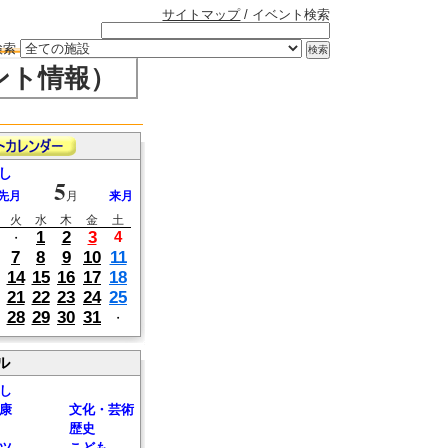
サイトマップ
/ イベント検索
検索
ント情報）
し
5
先月
月
来月
火
水
木
金
土
1
2
3
4
・
7
8
9
10
11
14
15
16
17
18
21
22
23
24
25
28
29
30
31
・
ル
し
康
文化・芸術
歴史
ツ
こども