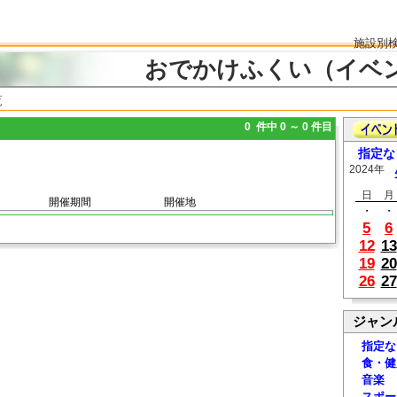
施設別
おでかけふくい（イベ
覧
0 件中 0 ～ 0 件目
指定な
2024年
日
月
開催期間
開催地
・
・
5
6
12
13
19
20
26
27
ジャン
指定な
食・健
音楽
スポー