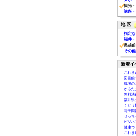
観光・
講座・
地 区
指定な
福井・
奥越前
その他
新着イ
これき
図書館
職場の
かるた
無料法律
福井県
くどう
電子図書
せっち
ビジネ
健康づ
これき