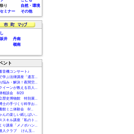
祭り
自然・環境
セミナー
その他
し
坂井
丹南
嶺南
ベント
蓄音機コンサート♪
で学ぶ法律講座「遺言...
お悩み・解決！夜間労...
クイーンが教える百人...
相談会 8/20
立歴史博物館 特別展...
博士の手づくり科学お...
館ミニ体験会 8/...
ゃんの楽しい紙しばい...
ススキル講座「私のト...
くり講座「メノポハン...
達人クラブ けん玉...