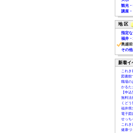
観光・
講座・
地 区
指定な
福井・
奥越前
その他
新着イ
これき
図書館
職場の
かるた
【申込
無料法律
くどう
福井県
電子図書
せっち
これき
健康づ