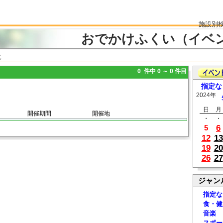
施設別
おでかけふくい（イベ
覧
0 件中 0 ～ 0 件目
指定な
2024年
日
月
開催期間
開催地
・
・
6
5
12
13
19
20
26
27
ジャン
指定な
食・健
音楽
スポー