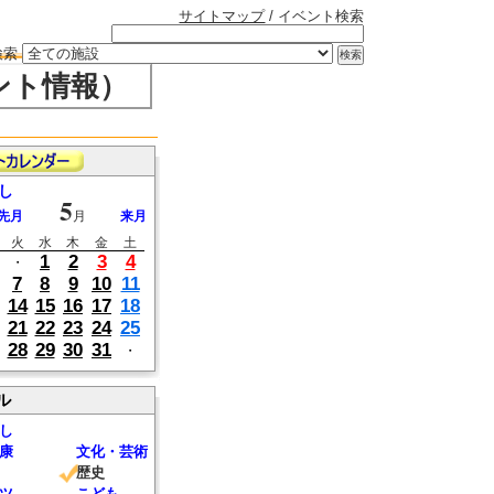
サイトマップ
/ イベント検索
検索
ント情報）
し
5
先月
月
来月
火
水
木
金
土
1
2
3
4
・
7
8
9
10
11
14
15
16
17
18
21
22
23
24
25
28
29
30
31
・
ル
し
康
文化・芸術
歴史
ツ
こども