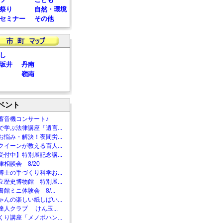
祭り
自然・環境
セミナー
その他
し
坂井
丹南
嶺南
ベント
蓄音機コンサート♪
で学ぶ法律講座「遺言...
お悩み・解決！夜間労...
クイーンが教える百人...
受付中】特別展記念講...
相談会 8/20
博士の手づくり科学お...
立歴史博物館 特別展...
館ミニ体験会 8/...
ゃんの楽しい紙しばい...
達人クラブ けん玉...
くり講座「メノポハン...