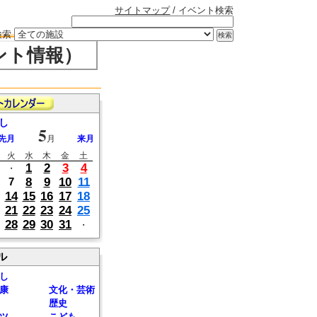
サイトマップ
/ イベント検索
検索
ント情報）
し
5
先月
月
来月
火
水
木
金
土
1
2
3
4
・
8
9
10
11
7
14
15
16
17
18
21
22
23
24
25
28
29
30
31
・
ル
し
康
文化・芸術
歴史
ツ
こども