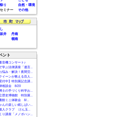
祭り
自然・環境
セミナー
その他
し
坂井
丹南
嶺南
ベント
蓄音機コンサート♪
で学ぶ法律講座「遺言...
お悩み・解決！夜間労...
クイーンが教える百人...
受付中】特別展記念講...
相談会 8/20
博士の手づくり科学お...
立歴史博物館 特別展...
館ミニ体験会 8/...
ゃんの楽しい紙しばい...
達人クラブ けん玉...
くり講座「メノポハン...