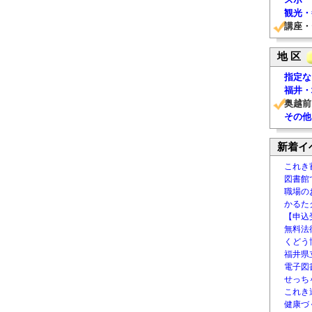
観光・
講座・
地 区
指定な
福井・
奥越前
その他
新着イ
これき
図書館
職場の
かるた
【申込
無料法律
くどう
福井県
電子図書
せっち
これき
健康づ