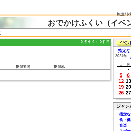
施設別
おでかけふくい（イベ
覧
0 件中 0 ～ 0 件目
指定な
2024年
日
月
開催期間
開催地
・
・
5
6
12
13
19
20
26
27
ジャン
指定な
食・健
音楽
スポー