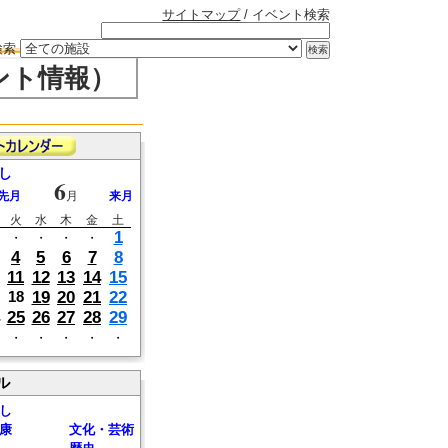
サイトマップ
/ イベント検索
検索
ント情報）
し
6
先月
月
来月
火
水
木
金
土
1
・
・
・
・
4
5
6
7
8
11
12
13
14
15
19
20
21
22
18
25
26
27
28
29
・
・
・
・
・
ル
し
康
文化・芸術