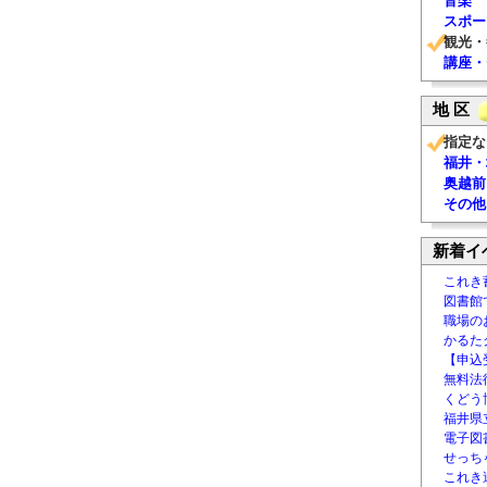
音楽
スポー
観光・
講座・
地 区
指定な
福井・
奥越前
その他
新着イ
これき
図書館
職場の
かるた
【申込
無料法律
くどう
福井県
電子図書
せっち
これき