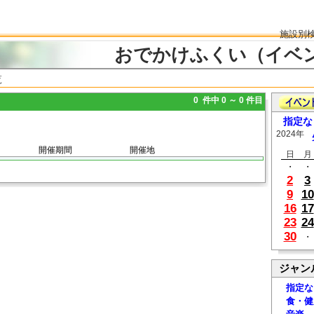
施設別
おでかけふくい（イベ
覧
0 件中 0 ～ 0 件目
指定な
2024年
開催期間
開催地
日
月
・
・
2
3
9
10
16
17
23
24
30
・
ジャン
指定な
食・健