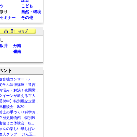
歴史
ツ
こども
祭り
自然・環境
セミナー
その他
し
坂井
丹南
嶺南
ベント
蓄音機コンサート♪
で学ぶ法律講座「遺言...
お悩み・解決！夜間労...
クイーンが教える百人...
受付中】特別展記念講...
相談会 8/20
博士の手づくり科学お...
立歴史博物館 特別展...
館ミニ体験会 8/...
ゃんの楽しい紙しばい...
達人クラブ けん玉...