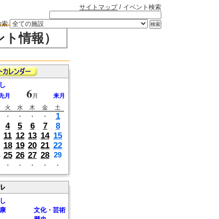
サイトマップ
/ イベント検索
検索
ント情報）
し
6
先月
月
来月
火
水
木
金
土
1
・
・
・
・
4
5
6
7
8
11
12
13
14
15
18
19
20
21
22
25
26
27
28
29
・
・
・
・
・
ル
し
康
文化・芸術