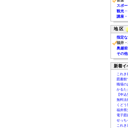
音楽
スポー
観光・
講座・
地 区
指定な
福井・
奥越前
その他
新着イ
これき
図書館
職場の
かるた
【申込
無料法律
くどう
福井県
電子図書
せっち
これき