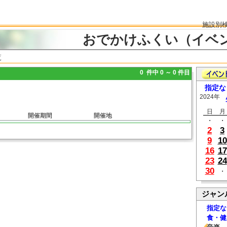
施設別
おでかけふくい（イベ
覧
0 件中 0 ～ 0 件目
指定な
2024年
日
月
開催期間
開催地
・
・
2
3
9
10
16
17
23
24
30
・
ジャン
指定な
食・健