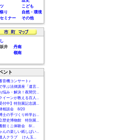
歴史
ツ
こども
祭り
自然・環境
セミナー
その他
し
坂井
丹南
嶺南
ベント
蓄音機コンサート♪
で学ぶ法律講座「遺言...
お悩み・解決！夜間労...
クイーンが教える百人...
受付中】特別展記念講...
相談会 8/20
博士の手づくり科学お...
立歴史博物館 特別展...
館ミニ体験会 8/...
ゃんの楽しい紙しばい...
達人クラブ けん玉...