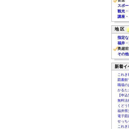
音楽
スポー
観光・
講座・
地 区
指定な
福井・
奥越前
その他
新着イ
これき
図書館
職場の
かるた
【申込
無料法律
くどう
福井県
電子図書
せっち
これき