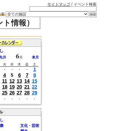
サイトマップ
/ イベント検索
検索
ント情報）
し
6
先月
月
来月
火
水
木
金
土
1
・
・
・
・
4
6
7
8
5
11
12
13
14
15
18
19
20
21
22
25
26
27
28
29
・
・
・
・
・
ル
し
康
文化・芸術