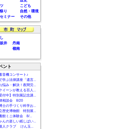
歴史
ツ
こども
祭り
自然・環境
セミナー
その他
し
坂井
丹南
嶺南
ベント
蓄音機コンサート♪
で学ぶ法律講座「遺言...
お悩み・解決！夜間労...
クイーンが教える百人...
受付中】特別展記念講...
相談会 8/20
博士の手づくり科学お...
立歴史博物館 特別展...
館ミニ体験会 8/...
ゃんの楽しい紙しばい...
達人クラブ けん玉...