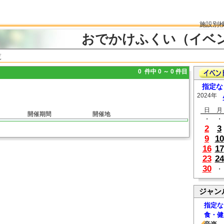
施設別
おでかけふくい（イベ
覧
0 件中 0 ～ 0 件目
指定な
2024年
日
月
開催期間
開催地
・
・
2
3
9
10
16
17
23
24
30
・
ジャン
指定な
食・健