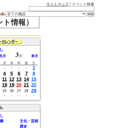
サイトマップ
/ イベント検索
検索
ント情報）
し
3
先月
月
来月
火
水
木
金
土
1
・
・
・
・
4
5
6
7
8
11
12
13
14
15
18
19
20
21
22
29
25
26
27
28
・
・
・
・
・
ル
し
康
文化・芸術
歴史