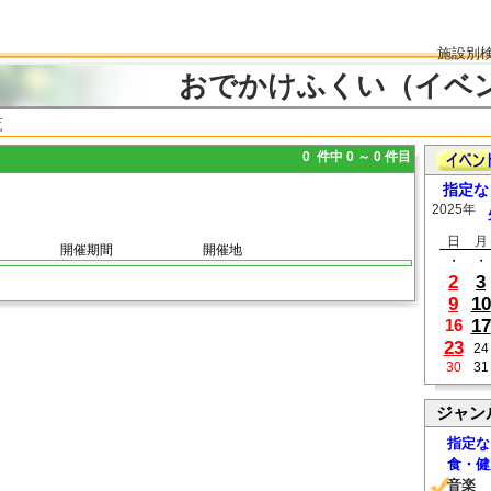
施設別
おでかけふくい（イベ
覧
0 件中 0 ～ 0 件目
指定な
2025年
日
月
開催期間
開催地
・
・
2
3
9
10
17
16
23
24
30
31
ジャン
指定な
食・健
音楽