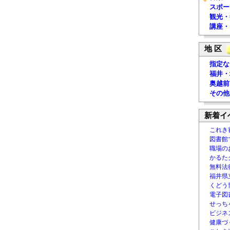
スポー
観光・
講座・
地 区
指定な
福井・
奥越前
その他
新着イ
これき
図書館
職場の
かるた
無料法律
福井県
くどう
電子図書
せっち
ビジネ
健康づ