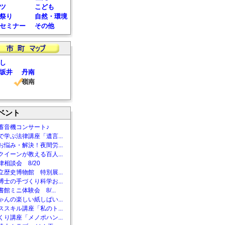
ツ
こども
祭り
自然・環境
セミナー
その他
し
坂井
丹南
嶺南
ベント
蓄音機コンサート♪
で学ぶ法律講座「遺言...
お悩み・解決！夜間労...
クイーンが教える百人...
相談会 8/20
立歴史博物館 特別展...
博士の手づくり科学お...
館ミニ体験会 8/...
ゃんの楽しい紙しばい...
ススキル講座「私のト...
くり講座「メノポハン...