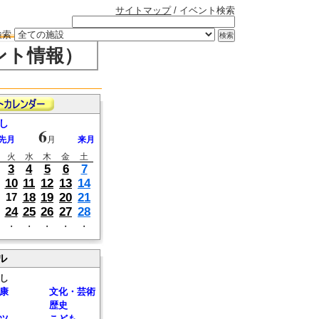
サイトマップ
/ イベント検索
検索
ント情報）
し
6
先月
月
来月
火
水
木
金
土
3
4
5
6
7
10
11
12
13
14
18
19
20
21
17
24
25
26
27
28
・
・
・
・
・
ル
し
康
文化・芸術
歴史
ツ
こども