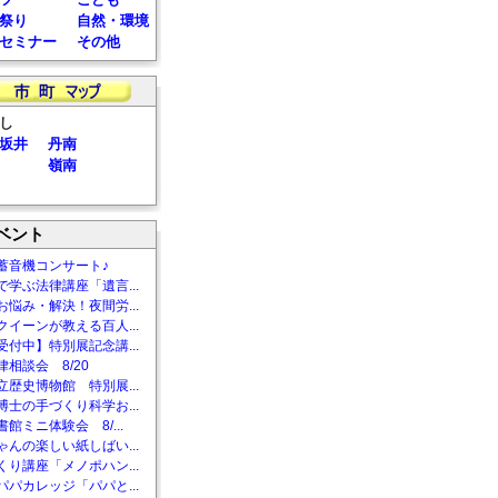
祭り
自然・環境
セミナー
その他
し
坂井
丹南
嶺南
ベント
蓄音機コンサート♪
で学ぶ法律講座「遺言...
お悩み・解決！夜間労...
クイーンが教える百人...
受付中】特別展記念講...
相談会 8/20
立歴史博物館 特別展...
博士の手づくり科学お...
館ミニ体験会 8/...
ゃんの楽しい紙しばい...
くり講座「メノポハン...
パパカレッジ「パパと...