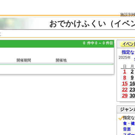
施設別
おでかけふくい（イベ
覧
0 件中 0 ～ 0 件目
指定な
2025年
開催期間
開催地
日
月
1
2
8
9
15
16
22
23
29
30
ジャン
指定な
食・健
音楽
スポー