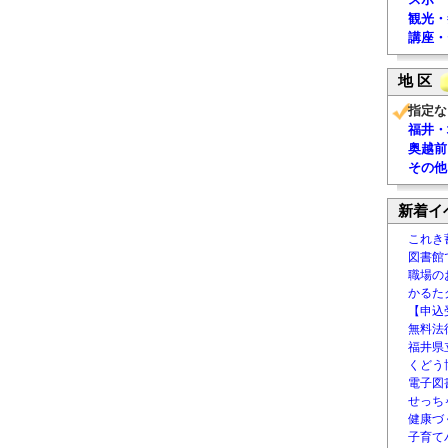
観光・
講座・
地 区
指定な
福井・
奥越前
その他
新着イ
これき
図書館
職場の
かるた
【申込
無料法律
福井県
くどう
電子図書
せっち
健康づ
子育て