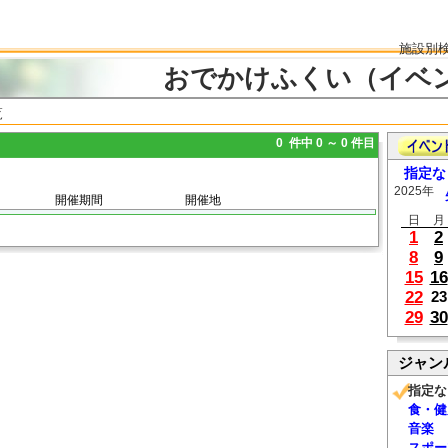
施設別
おでかけふくい（イベ
覧
0 件中 0 ～ 0 件目
指定な
2025年
開催期間
開催地
日
月
1
2
8
9
15
16
22
23
29
30
ジャン
指定な
食・健
音楽
スポー