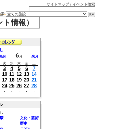
サイトマップ
/ イベント検索
検索
ント情報）
し
6
先月
月
来月
火
水
木
金
土
3
4
5
6
7
10
11
12
13
14
17
18
19
20
21
24
25
26
27
28
・
・
・
・
・
ル
し
康
文化・芸術
歴史
ツ
こども