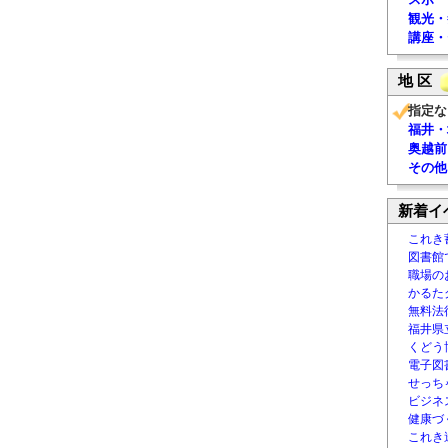
観光・
講座・
地 区
指定な
福井・
奥越前
その他
新着イ
これき
図書館
職場の
かるた
無料法律
福井県
くどう
電子図書
せっち
ビジネ
健康づ
これき