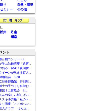
祭り
自然・環境
セミナー
その他
し
坂井
丹南
嶺南
ベント
蓄音機コンサート♪
で学ぶ法律講座「遺言...
お悩み・解決！夜間労...
クイーンが教える百人...
相談会 8/20
立歴史博物館 特別展...
博士の手づくり科学お...
館ミニ体験会 8/...
ゃんの楽しい紙しばい...
ススキル講座「私のト...
くり講座「メノポハン...
達人クラブ けん玉...