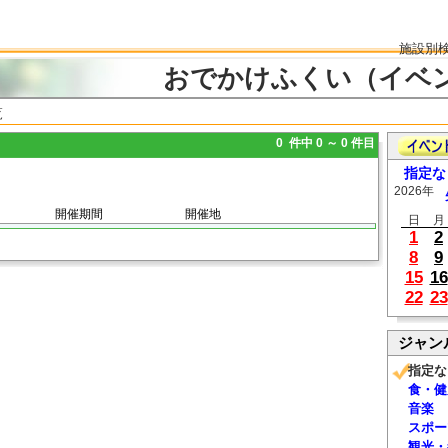
施設別
おでかけふくい（イベ
覧
0 件中 0 ～ 0 件目
指定な
2026年
開催期間
開催地
日
月
1
2
8
9
15
16
22
23
ジャン
指定な
食・健
音楽
スポー
観光・