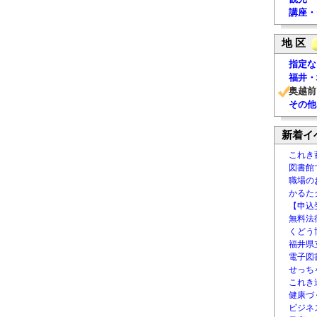
講座・
地 区
指定な
福井・
奥越前
その他
新着イ
これき
図書館
職場の
かるた
【申込
無料法律
くどう
福井県
電子図書
せっち
これき
健康づ
ビジネ