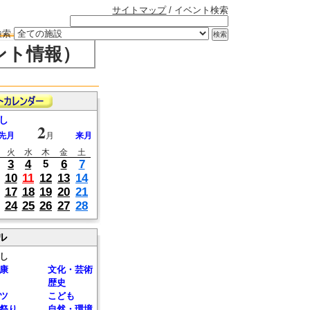
サイトマップ
/ イベント検索
検索
ント情報）
し
2
先月
月
来月
火
水
木
金
土
3
4
6
7
5
10
11
12
13
14
17
18
19
20
21
24
25
26
27
28
ル
し
康
文化・芸術
歴史
ツ
こども
祭り
自然・環境