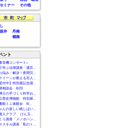
セミナー
その他
し
坂井
丹南
嶺南
ベント
蓄音機コンサート♪
で学ぶ法律講座「遺言...
お悩み・解決！夜間労...
クイーンが教える百人...
受付中】特別展記念講...
相談会 8/20
博士の手づくり科学お...
立歴史博物館 特別展...
館ミニ体験会 8/...
ゃんの楽しい紙しばい...
達人クラブ けん玉...
くり講座「メノポハン...
ススキル講座「私のト...