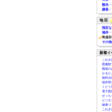
観光・
講座・
地 区
指定な
福井・
奥越前
その他
新着イ
これき
図書館
職場の
かるた
無料法律
福井県
くどう
電子図書
せっち
ビジネ
健康づ
これき