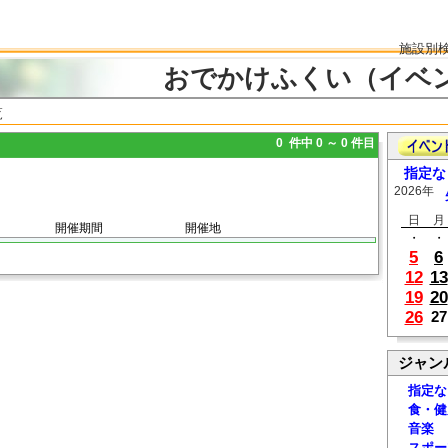
施設別
おでかけふくい（イベ
覧
0 件中 0 ～ 0 件目
指定な
2026年
日
月
開催期間
開催地
・
・
5
6
12
13
19
20
26
27
ジャン
指定な
食・健
音楽
スポー