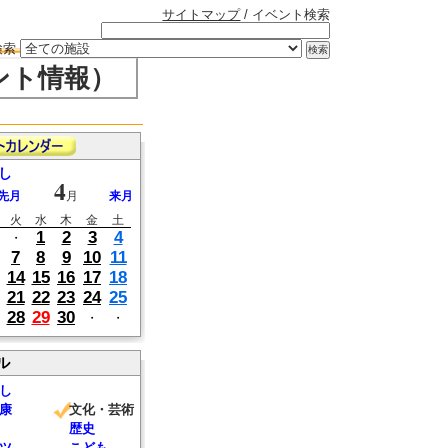
サイトマップ
/ イベント検索
検索
ント情報）
し
4
先月
月
来月
火
水
木
金
土
1
2
3
4
・
7
8
9
10
11
14
15
16
17
18
21
22
23
24
25
28
29
30
・
・
ル
し
康
文化・芸術
歴史
ツ
こども