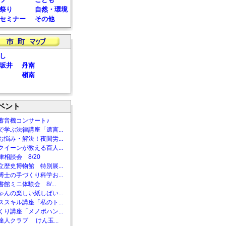
祭り
自然・環境
セミナー
その他
し
坂井
丹南
嶺南
ベント
蓄音機コンサート♪
で学ぶ法律講座「遺言...
お悩み・解決！夜間労...
クイーンが教える百人...
相談会 8/20
立歴史博物館 特別展...
博士の手づくり科学お...
館ミニ体験会 8/...
ゃんの楽しい紙しばい...
ススキル講座「私のト...
くり講座「メノポハン...
達人クラブ けん玉...