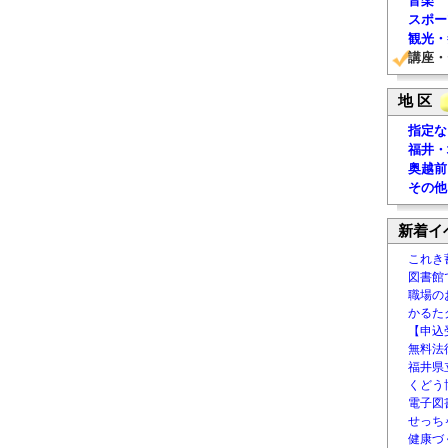
音楽
スポー
観光・
講座・
地 区
指定な
福井・
奥越前
その他
新着イ
これき
図書館
職場の
かるた
【申込
無料法律
福井県
くどう
電子図書
せっち
健康づ