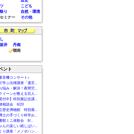
歴史
ツ
こども
祭り
自然・環境
セミナー
その他
し
坂井
丹南
嶺南
ベント
蓄音機コンサート♪
で学ぶ法律講座「遺言...
お悩み・解決！夜間労...
クイーンが教える百人...
受付中】特別展記念講...
相談会 8/20
立歴史博物館 特別展...
博士の手づくり科学お...
館ミニ体験会 8/...
ゃんの楽しい紙しばい...
くり講座「メノポハン...