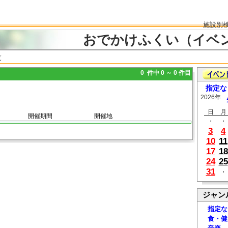
施設別
おでかけふくい（イベ
覧
0 件中 0 ～ 0 件目
指定な
2026年
日
月
開催期間
開催地
・
・
3
4
10
11
17
18
24
25
31
・
ジャン
指定な
食・健