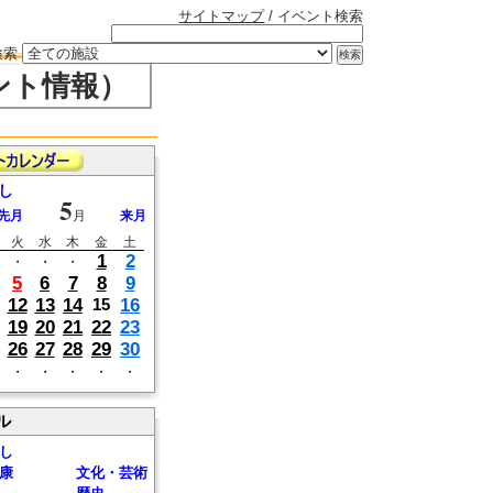
サイトマップ
/ イベント検索
検索
ント情報）
し
5
先月
月
来月
火
水
木
金
土
1
2
・
・
・
5
6
7
8
9
12
13
14
16
15
19
20
21
22
23
26
27
28
29
30
・
・
・
・
・
ル
し
康
文化・芸術