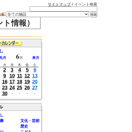
サイトマップ
/ イベント検索
検索
ント情報）
し
6
先月
月
来月
火
水
木
金
土
2
3
4
5
6
9
10
11
12
13
16
17
18
19
20
23
24
25
26
27
30
・
・
・
・
ル
し
康
文化・芸術
歴史
ツ
こども