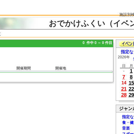
施設別
おでかけふくい（イベ
覧
0 件中 0 ～ 0 件目
指定な
2026年
日
月
開催期間
開催地
1
・
7
8
15
14
21
22
28
29
ジャン
指定な
食・健
音楽
スポー