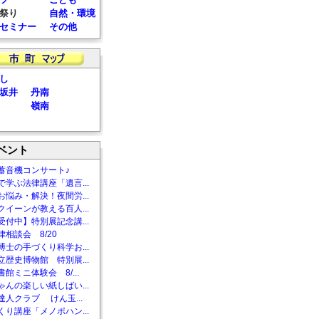
祭り
自然・環境
セミナー
その他
し
坂井
丹南
嶺南
ベント
蓄音機コンサート♪
で学ぶ法律講座「遺言...
お悩み・解決！夜間労...
クイーンが教える百人...
受付中】特別展記念講...
相談会 8/20
博士の手づくり科学お...
立歴史博物館 特別展...
館ミニ体験会 8/...
ゃんの楽しい紙しばい...
達人クラブ けん玉...
くり講座「メノポハン...