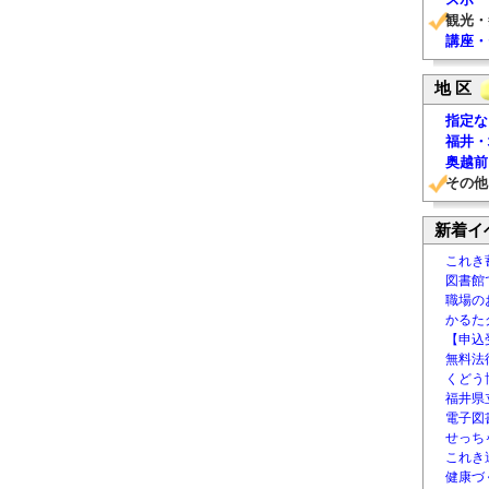
観光・
講座・
地 区
指定な
福井・
奥越前
その他
新着イ
これき
図書館
職場の
かるた
【申込
無料法律
くどう
福井県
電子図書
せっち
これき
健康づ