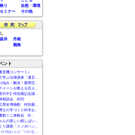
祭り
自然・環境
セミナー
その他
し
坂井
丹南
嶺南
ベント
蓄音機コンサート♪
で学ぶ法律講座「遺言...
お悩み・解決！夜間労...
クイーンが教える百人...
受付中】特別展記念講...
相談会 8/20
立歴史博物館 特別展...
博士の手づくり科学お...
館ミニ体験会 8/...
ゃんの楽しい紙しばい...
くり講座「メノポハン...
パパカレッジ「パパと...