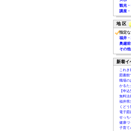
観光・
講座・
地 区
指定な
福井・
奥越前
その他
新着イ
これき
図書館
職場の
かるた
【申込
無料法律
福井県
くどう
電子図書
せっち
健康づ
子育て