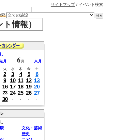
サイトマップ
/ イベント検索
検索
ント情報）
し
6
先月
月
来月
火
水
木
金
土
2
3
4
5
6
9
10
11
12
13
16
17
18
19
20
24
25
26
27
23
30
・
・
・
・
ル
し
康
文化・芸術
歴史
ツ
こども