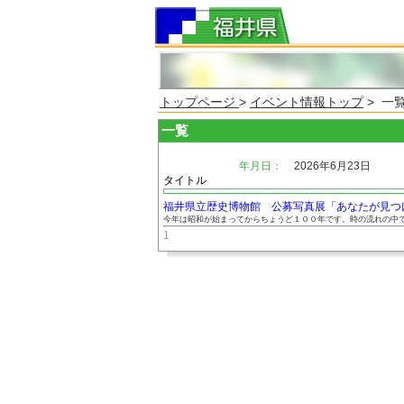
トップページ
>
イベント情報トップ
> 一
一覧
年月日：
2026年6月23日
タイトル
福井県立歴史博物館 公募写真展「あなたが見つけた
今年は昭和が始まってからちょうど１００年です。時の流れの中で、
1