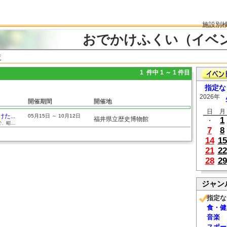
施設別
おでかけふくい（イベ
覧
1 件中 1 ～ 1 件目
指定な
2026年
開催期間
開催地
日
月
...
05月15日 ～ 10月12日
福井県立歴史博物館
1
・
昭...
7
8
14
15
21
22
28
29
ジャン
指定な
食・健
音楽
スポー