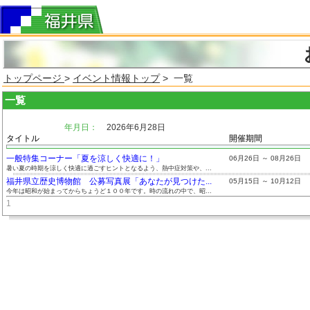
トップページ
>
イベント情報トップ
> 一覧
一覧
年月日：
2026年6月28日
タイトル
開催期間
一般特集コーナー「夏を涼しく快適に！」
06月26日 ～ 08月26日
暑い夏の時期を涼しく快適に過ごすヒントとなるよう、熱中症対策や、...
福井県立歴史博物館 公募写真展「あなたが見つけた...
05月15日 ～ 10月12日
今年は昭和が始まってからちょうど１００年です。時の流れの中で、昭...
1