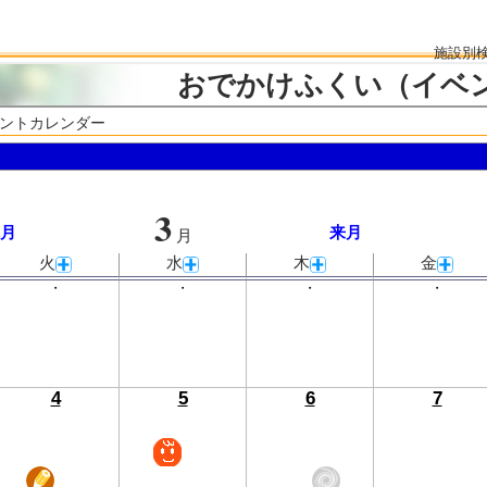
施設別
おでかけふくい（イベ
ベントカレンダー
3
月
来月
月
火
水
木
金
・
・
・
・
4
5
6
7