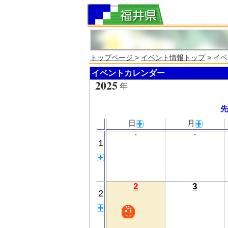
トップページ
>
イベント情報トップ
> イ
イベントカレンダー
2025
年
先
日
月
・
・
1
2
3
2