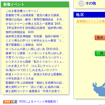
その他
新着イベント
これき蓄音機コンサート♪
地 区
図書館で学ぶ法律講座「遺言の書き方講座」
職場のお悩み・解決！夜間労働相談会 ８月...
各地域のイベントが表
かるたクイーンが教える百人一首教室【8月...
【申込受付中】特別展記念講演「福井県の昭...
無料法律相談会 8/20
福井県立歴史博物館 特別展 福井の昭和「...
くどう博士の手づくり科学おもちゃ教室「ミ...
電子図書館ミニ体験会 8/16
せっちゃんの楽しい紙しばい会【8月16日...
健康づくり講座「メノポハンドを学ぶゆらぎ...
子育てパパカレッジ「パパと作ろうハロウィ...
ビジネススキル講座「私のトリセツ～コミュ...
これき達人クラブ けん玉にチャレンジ！
SL風のバスで行く!これき先人バスツアー
鉄道トークイベント 鉄道が大好きな図書館...
小学生鉄道クイズ大会
図書館で学ぶ法律講座「相続と生前贈与の話...
郷土資料コーナー「読んで楽しむ福井の城」...
郷土資料コーナー 連携展示「中世六古窯で...
RSSによるイベント情報配信！