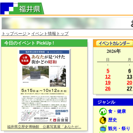
トップページ
>
イベント情報トップ
今日のイベント PickUp !
2026年
日
月
・
・
5
6
12
13
19
20
26
27
ジャンル
食・健康
歴史
福井県立歴史博物館 公募写真展「あなたが...
観光・祭り