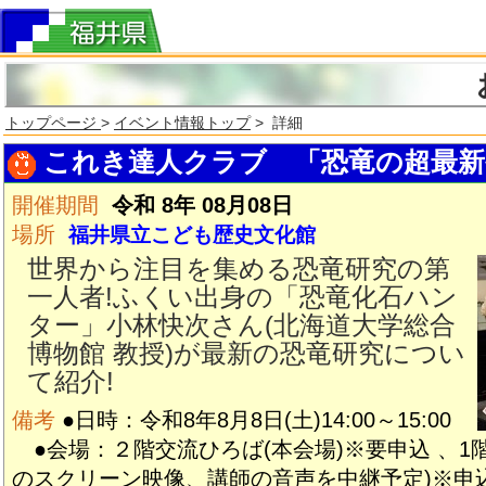
トップページ
>
イベント情報トップ
> 詳細
これき達人クラブ 「恐竜の超最新研
開催期間
令和 8年 08月08日
場所
福井県立こども歴史文化館
世界から注目を集める恐竜研究の第
一人者!ふくい出身の「恐竜化石ハン
ター」小林快次さん(北海道大学総合
博物館 教授)が最新の恐竜研究につい
て紹介!
備考
●日時：令和8年8月8日(土)14:00～15:00
●会場：２階交流ひろば(本会場)※要申込 、1
のスクリーン映像、講師の音声を中継予定)※申