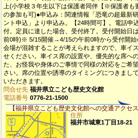
上(小学校３年生以下は保護者同伴【※保護者も
の参加も可)●申込み：関連情報「恐竜の超最新研
ント申込」より申込み。【24時間可】。電話申
付。定員に達した場合、受付終了。受付開始日は
前0時)※ 5/15開催→4/15の午前0時から受付開
会場が混雑することが考えられますので、車イ
せください。車イス席の設置や、優先的な席へ
た、お怪我や身体のご事情で同様の対応をご希
さい。席の位置や誘導のタイミングにつきまし
いただきます。
問合せ先
福井県立こども歴史文化館
電話番号
0776-21-1500
【福井県立こども歴史文化館への交通アクセ
住所
福井市城東1丁目18-21