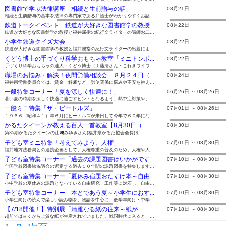
図書館で学ぶ法律講座「相続と生前贈与の話」
08月21日
相続と生前贈与の基本を法律の専門家である弁護士がわかりやすくお話...
鉄道トークイベント 鉄道が大好きな図書館学の教授...
08月22日
鉄道が大好きな図書館学の教授と福井屈指の紀行文ライターの講師お二...
小学生鉄道クイズ大会
08月22日
鉄道が大好きな図書館学の教授と福井屈指の紀行文ライターの出題によ...
くどう博士の手づくり科学おもちゃ教室「ミニトンボ...
08月22日
手づくり科学おもちゃの達人・くどう博士（工藤清さん・これきワイワ...
職場のお悩み・解決！夜間労働相談会 ８月２４日（...
08月24日
福井県労働委員会では、賃金・解雇など、労使関係に悩みや不安を抱え...
一般特集コーナー「夏を涼しく快適に！」
06月26日 ～ 08月26日
暑い夏の時期を涼しく快適に過ごすヒントとなるよう、熱中症対策や、...
一般ミニ特集「ザ・ビートルズ」
07月01日 ～ 08月26日
１９６６（昭和４１）年６月にビートルズが来日して今年で６０年にな...
かるたクイーンが教える百人一首教室【8月30日（...
08月30日
第35期かるたクイーンの山﨑みゆきさん(福井県かるた協会会長)を...
子ども室ミニ特集「考えてみよう、人権」
07月01日 ～ 08月30日
福井地方法務局との連携企画として、人権尊重の普及のため、人権や人...
子ども室特集コーナー「過去の課題図書はいかがです...
07月10日 ～ 08月30日
全国学校図書館協議会の選定する過去１０年間の課題図書を特集します...
子ども室特集コーナー「夏休み宿題おたすけ本～自由...
07月10日 ～ 08月30日
小中学校の夏休みの課題となっている自由研究・工作等に対応し、自由...
子ども室特集コーナー「本とであう夏～小学生におす...
07月10日 ～ 08月30日
小学生向けの読んで楽しい読み物を、物語を中心に、低学年向け・中学...
【7/18開催！】特別展「清雅なる紙の往来～紙が...
07月18日 ～ 08月30日
越前では古くから上質な紙が生産されていました。戦国時代に入ると、...