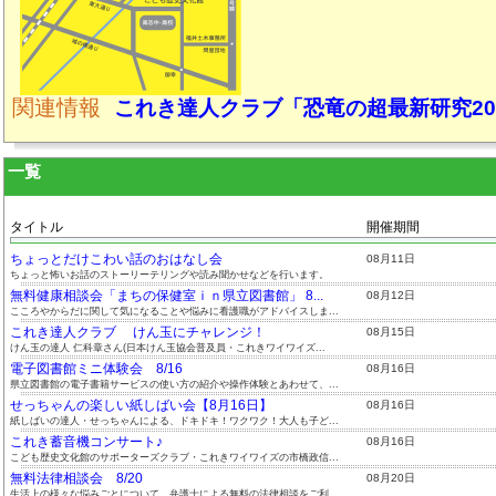
関連情報
これき達人クラブ「恐竜の超最新研究20
一覧
タイトル
開催期間
ちょっとだけこわい話のおはなし会
08月11日
ちょっと怖いお話のストーリーテリングや読み聞かせなどを行います。
無料健康相談会「まちの保健室ｉｎ県立図書館」 8...
08月12日
こころやからだに関して気になることや悩みに看護職がアドバイスしま...
これき達人クラブ けん玉にチャレンジ！
08月15日
けん玉の達人 仁科章さん(日本けん玉協会普及員・これきワイワイズ...
電子図書館ミニ体験会 8/16
08月16日
県立図書館の電子書籍サービスの使い方の紹介や操作体験とあわせて、...
せっちゃんの楽しい紙しばい会【8月16日】
08月16日
紙しばいの達人・せっちゃんによる、ドキドキ！ワクワク！大人も子ど...
これき蓄音機コンサート♪
08月16日
こども歴史文化館のサポーターズクラブ・これきワイワイズの市橋政信...
無料法律相談会 8/20
08月20日
生活上の様々な悩みごとについて、弁護士による無料の法律相談をご利...