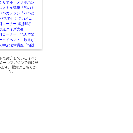
くり講座「メノポハン...
ススキル講座「私のト...
パパカレッジ「パパと...
バスで行く!これき...
コーナー 連携展示...
鉄道クイズ大会
料コーナー「読んで楽...
ークイベント 鉄道が...
で学ぶ法律講座「相続...
トで紹介しているイベン
メールマガジンで随時発
います。登録はこちらか
ら。