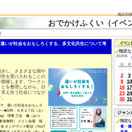
施設別
おでかけふくい（イベ
細
違いが社会をおもしろくする、多文化共生について考
指定な
2026年
日
月
・
・
招きし、さまざまな国や
2
3
様性を受け入れることの
9
10
を開催します。ワークシ
ことを整理しながら、日
16
17
、支え合う社会につなが
23
24
す。
30
31
ーマ 違いが社会をおもしろ
― ■日時：６月２７日（土）
ジャン
r Flag 理事 三矢 楓（みつ
指定な
参加無料） メイン会場 福
食・健
 オンデマンド配信（YouT
■要申込（６月２６日（金）ま
音楽