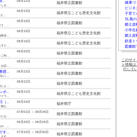
..
08月12日
健康づ
福井県立図書館
ま...
ビジネ
08月15日
福井県立こども歴史文化館
子育て
...
SL風の
08月16日
福井県立図書館
郷土資料
、...
小学生
08月16日
福井県立こども歴史文化館
郷土資
信...
鉄道ト
08月16日
福井県立こども歴史文化館
ど...
図書館
08月20日
福井県立図書館
利...
このサイ
08月21日
福井県立図書館
ト情報は
話...
行して
...
08月22日
福井県立図書館
二...
08月22日
福井県立図書館
よ...
...
08月22日
福井県立こども歴史文化館
ワ...
...
08月24日
福井県庁
え...
07月01日 ～ 08月26日
福井県立図書館
な...
06月26日 ～ 08月26日
福井県立図書館
、...
...
07月10日 ～ 08月30日
福井県立図書館
す...