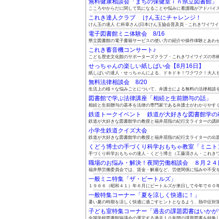
無料健康相談会「まちの保健室ｉｎ県立図書館」 8.
こころやからだに関して気になることや悩みに看護職がアドバイスし
これき達人クラブ けん玉にチャレンジ！
けん玉の達人 仁科章さん(日本けん玉協会普及員・これきワイワイズ
電子図書館ミニ体験会 8/16
県立図書館の電子書籍サービスの使い方の紹介や操作体験とあわせて
これき蓄音機コンサート♪
こども歴史文化館のサポーターズクラブ・これきワイワイズの市橋政
せっちゃんの楽しい紙しばい会【8月16日】
紙しばいの達人・せっちゃんによる、ドキドキ！ワクワク！大人も子
無料法律相談会 8/20
生活上の様々な悩みごとについて、弁護士による無料の法律相談をご
図書館で学ぶ法律講座「相続と生前贈与の話」
相続と生前贈与の基本を法律の専門家である弁護士がわかりやすくお
鉄道トークイベント 鉄道が大好きな図書館学の教授
鉄道が大好きな図書館学の教授と福井屈指の紀行文ライターの講師お
小学生鉄道クイズ大会
鉄道が大好きな図書館学の教授と福井屈指の紀行文ライターの出題に
くどう博士の手づくり科学おもちゃ教室「ミニトンボ
手づくり科学おもちゃの達人・くどう博士（工藤清さん・これきワイ
職場のお悩み・解決！夜間労働相談会 ８月２４日（
福井県労働委員会では、賃金・解雇など、労使関係に悩みや不安を抱
一般ミニ特集「ザ・ビートルズ」
１９６６（昭和４１）年６月にビートルズが来日して今年で６０年に
一般特集コーナー「夏を涼しく快適に！」
暑い夏の時期を涼しく快適に過ごすヒントとなるよう、熱中症対策や
子ども室特集コーナー「過去の課題図書はいかがです
全国学校図書館協議会の選定する過去１０年間の課題図書を特集しま