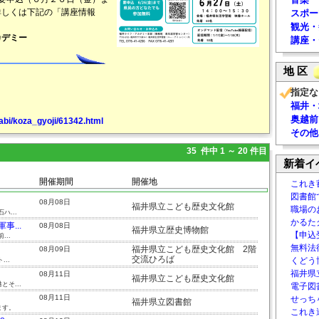
詳しくは下記の「講座情報
スポー
観光・
カデミー
講座・
地 区
指定な
福井・
奥越前
abi/koza_gyoji/61342.html
その他
35 件中 1 ～ 20 件目
新着イ
開催期間
開催地
これき
図書館
08月08日
福井県立こども歴史文化館
職場の
...
かるた
...
08月08日
福井県立歴史博物館
【申込
..
無料法律
福井県立こども歴史文化館 2階
08月09日
交流ひろば
くどう
..
福井県
08月11日
福井県立こども歴史文化館
そ...
電子図書
08月11日
せっち
福井県立図書館
ます。
これき