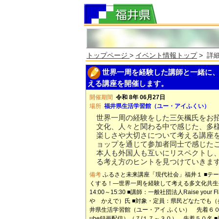
トップページ
>
イベント情報トップ
> 詳
世界一周を経験した講師と一緒に、
える講座を開催します。
開催期間
令和 8年 06月27日
場所
福井県生活学習館（ユー・アイふくい）
世界一周の経験をした三矢楓氏をお
文化、人々と関わる中で感じた、多
楽しさや大切さについて考える講座
ョップを通じて参加者同士で感じた
本人も外国人も互いにリスペクトし
る考え方のヒントを見つけていきま
備考
ふるさと未来講座「現代社会」福井１ ■テ
くする！―世界一周を経験して考える多文化共生
14:00～15:30 ■講師：一般社団法人Raise you
や かえで）氏 ■対象・定員：県民どなたでも（
井県生活学習館（ユー・アイ ふくい） 先着６０名
ube録画配信）（７/１７～３０） 先着５０名 