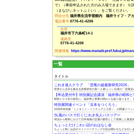
で）（事前申込された方のみ入場できます） ※
（まなびぃネットふくい）」をご覧ください。
問合せ先
福井県生活学習館内 福井ライフ・ア
電話番号
0776-41-4206
住所
福井市下六条町14-1
連絡先
0776-41-4206
関連情報
https://www.manabi.pref.fukui.jp/man
一覧
タイトル
これき達人クラブ 「恐竜の超最新研究2026」
世界から注目を集める恐竜研究の第一人者!ふくい出身の「恐竜化石ハ
【申込受付中】特別展記念講演「福井県の昭和と軍事
昭和１００年の節目に、福井県と軍事の関わりを振り返ります。 前.
特別展関連イベント「豆本をつくろう」
2026年特別展「ミニ＆ミニ～ミニチュアと工芸～」の関連イベント.
SL風のバスで行く!これき先人バスツアー
明治から昭和にかけて日本海側の交通の要所として発展した敦賀港と
ちょっとだけこわい話のおはなし会
ちょっと怖いお話のストーリーテリングや読み聞かせなどを行い