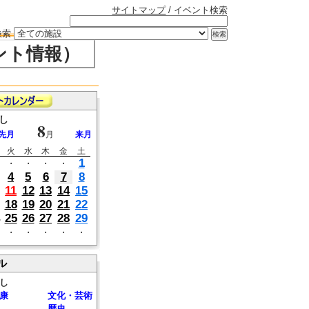
サイトマップ
/ イベント検索
検索
ント情報）
し
8
先月
月
来月
火
水
木
金
土
1
・
・
・
・
4
5
6
7
8
11
12
13
14
15
18
19
20
21
22
25
26
27
28
29
・
・
・
・
・
ル
し
康
文化・芸術
歴史