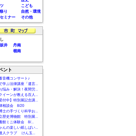
ツ
こども
祭り
自然・環境
セミナー
その他
し
坂井
丹南
嶺南
ベント
蓄音機コンサート♪
で学ぶ法律講座「遺言...
お悩み・解決！夜間労...
クイーンが教える百人...
受付中】特別展記念講...
相談会 8/20
博士の手づくり科学お...
立歴史博物館 特別展...
館ミニ体験会 8/...
ゃんの楽しい紙しばい...
達人クラブ けん玉...