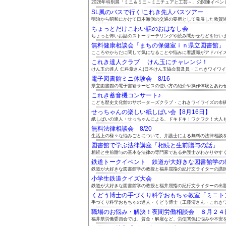
2026年特別展「ミニ＆ミニ～ミニチュアと工芸～」の関連イベント.
SL風のバスで行く!これき先人バスツアー
明治から昭和にかけて日本海側の交通の要所として発展した敦賀港と
ちょっとだけこわい話のおはなし会
ちょっと怖いお話のストーリーテリングや読み聞かせなどを行い
無料健康相談会「まちの保健室ｉｎ県立図書館」 8.
こころやからだに関して気になることや悩みに看護職がアドバイスし
これき達人クラブ けん玉にチャレンジ！
けん玉の達人 仁科章さん(日本けん玉協会普及員・これきワイワイズ
電子図書館ミニ体験会 8/16
県立図書館の電子書籍サービスの使い方の紹介や操作体験とあわせて
これき蓄音機コンサート♪
こども歴史文化館のサポーターズクラブ・これきワイワイズの市橋政
せっちゃんの楽しい紙しばい会【8月16日】
紙しばいの達人・せっちゃんによる、ドキドキ！ワクワク！大人も子
無料法律相談会 8/20
生活上の様々な悩みごとについて、弁護士による無料の法律相談をご
図書館で学ぶ法律講座「相続と生前贈与の話」
相続と生前贈与の基本を法律の専門家である弁護士がわかりやすくお
鉄道トークイベント 鉄道が大好きな図書館学の教授
鉄道が大好きな図書館学の教授と福井屈指の紀行文ライターの講師お
小学生鉄道クイズ大会
鉄道が大好きな図書館学の教授と福井屈指の紀行文ライターの出題に
くどう博士の手づくり科学おもちゃ教室「ミニトンボ
手づくり科学おもちゃの達人・くどう博士（工藤清さん・これきワイ
職場のお悩み・解決！夜間労働相談会 ８月２４日（
福井県労働委員会では、賃金・解雇など、労使関係に悩みや不安を抱