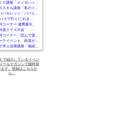
くり講座「メノポハン...
ススキル講座「私のト...
パパカレッジ「パパと...
バスで行く!これき...
コーナー 連携展示...
鉄道クイズ大会
料コーナー「読んで楽...
ークイベント 鉄道が...
で学ぶ法律講座「相続...
トで紹介しているイベン
メールマガジンで随時発
います。登録はこちらか
ら。