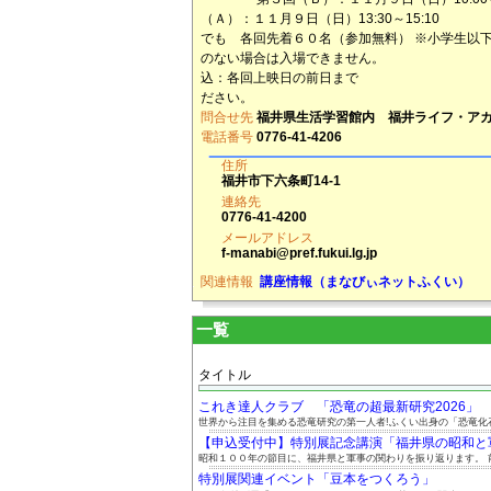
（Ａ）：１１月９日（日）13:30～15:10
でも 各回先着６０名（参加無料） ※小学生以下
のない場合は入場できま
込：各回上映日の前日まで ※詳しく
ださい。
問合せ先
福井県生活学習館内 福井ライフ・ア
電話番号
0776-41-4206
住所
福井市下六条町14-1
連絡先
0776-41-4200
メールアドレス
f-manabi@pref.fukui.lg.jp
関連情報
講座情報（まなびぃネットふくい）
一覧
タイトル
これき達人クラブ 「恐竜の超最新研究2026」
世界から注目を集める恐竜研究の第一人者!ふくい出身の「恐竜化石ハ
【申込受付中】特別展記念講演「福井県の昭和と軍事
昭和１００年の節目に、福井県と軍事の関わりを振り返ります。 前.
特別展関連イベント「豆本をつくろう」