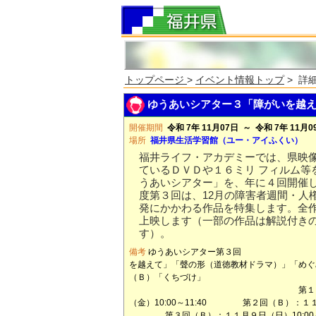
トップページ
>
イベント情報トップ
> 詳
ゆうあいシアター３「障がいを越え
開催期間
令和 7年 11月07日 ～ 令和 7年 11月0
場所
福井県生活学習館（ユー・アイふくい）
福井ライフ・アカデミーでは、県映
ているＤＶＤや１６ミリ フィルム等
うあいシアター」を、年に４回開催し
度第３回は、12月の障害者週間・人
発にかかわる作品を特集します。全
上映します（一部の作品は解説付き
す）。
備考
ゆうあいシアター第３回
を越えて」「聲の形（道徳教材ドラマ）」「
（Ｂ）「くちづけ
第１回（Ａ）：１
（金）10:00～11:40 第２回（Ｂ）：１１月７
第３回（Ｂ）：１１月９日（日）10:00