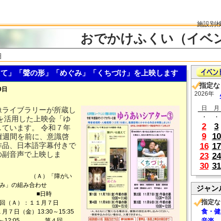
施設別
おでかけふくい（イベ
細
て」「聲の形」「めぐみ」「くちづけ」を上映します
指定な
9日
2026年
日
月
像ライブラリーが所蔵し
・
・
を活用した上映会「ゆ
2
3
ています。 令和７年
9
10
権週間を前に、意識啓
作品、日本語字幕付きで
16
17
の副音声で上映しま
23
24
30
31
 （Ａ）「障がい
めぐみ」の組み合わせ
ジャン
」 ■日時
指定な
１月７日
食・健
日（金）13:30～15:35
～12:05 第４回
音楽