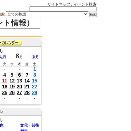
サイトマップ
/ イベント検索
検索
ント情報）
し
8
先月
月
来月
火
水
木
金
土
1
・
・
・
・
4
5
6
7
8
11
12
13
14
15
18
19
20
21
22
25
26
27
28
29
・
・
・
・
・
ル
し
康
文化・芸術
歴史