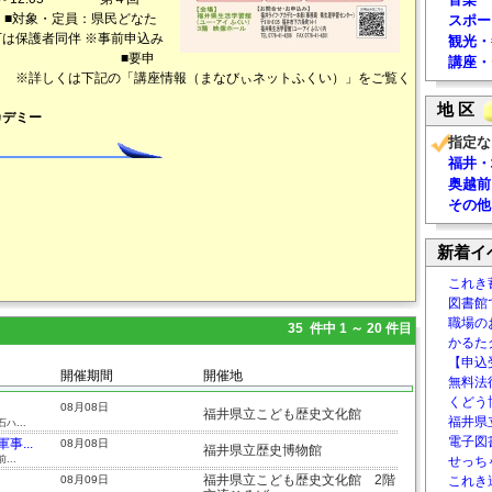
 ■対象・定員：県民どなた
スポー
は保護者同伴 ※事前申込み
観光・
せん。 ■要申
講座・
は下記の「講座情報（まなびぃネットふくい）」をご覧く
地 区
カデミー
指定な
福井・
奥越前
その他
新着イ
これき
図書館
職場の
35 件中 1 ～ 20 件目
かるた
【申込
開催期間
開催地
無料法律
くどう
08月08日
福井県立こども歴史文化館
福井県
...
電子図書
...
08月08日
福井県立歴史博物館
..
せっち
福井県立こども歴史文化館 2階
08月09日
これき