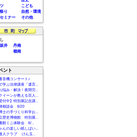
ツ
こども
祭り
自然・環境
セミナー
その他
し
坂井
丹南
嶺南
ベント
蓄音機コンサート♪
で学ぶ法律講座「遺言...
お悩み・解決！夜間労...
クイーンが教える百人...
受付中】特別展記念講...
相談会 8/20
博士の手づくり科学お...
立歴史博物館 特別展...
館ミニ体験会 8/...
ゃんの楽しい紙しばい...
達人クラブ けん玉...