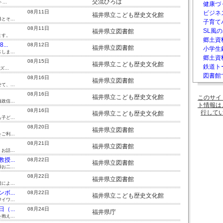
交流ひろば
..
健康づ
08月11日
ビジネ
福井県立こども歴史文化館
そ...
子育て
08月11日
SL風の
福井県立図書館
ます。
郷土資料
..
08月12日
福井県立図書館
小学生
ま...
郷土資
08月15日
福井県立こども歴史文化館
鉄道ト
...
図書館
08月16日
福井県立図書館
、...
08月16日
福井県立こども歴史文化館
このサイ
信...
ト情報は
08月16日
行して
福井県立こども歴史文化館
ど...
08月20日
福井県立図書館
利...
08月21日
福井県立図書館
話...
...
08月22日
福井県立図書館
二...
08月22日
福井県立図書館
よ...
...
08月22日
福井県立こども歴史文化館
ワ...
...
08月24日
福井県庁
え...