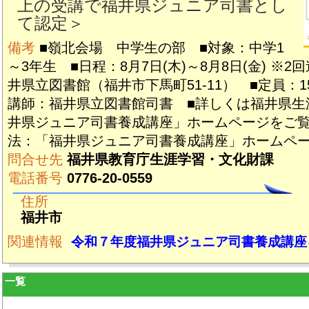
上の受講で福井県ジュニア司書とし
て認定＞
備考
■嶺北会場 中学生の部 ■対象：中学1
～3年生 ■日程：8月7日(木)～8月8日(金) ※
井県立図書館（福井市下馬町51-11） ■定員：
講師：福井県立図書館司書 ■詳しくは福井県生
井県ジュニア司書養成講座」ホームページをご覧
法：「福井県ジュニア司書養成講座」ホームペ
問合せ先
福井県教育庁生涯学習・文化財課
電話番号
0776-20-0559
住所
福井市
関連情報
令和７年度福井県ジュニア司書養成講座
一覧