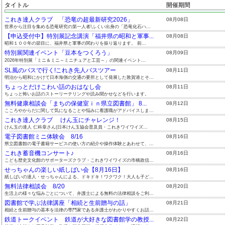
タイトル
開催期間
これき達人クラブ 「恐竜の超最新研究2026」
08月08日
世界から注目を集める恐竜研究の第一人者!ふくい出身の「恐竜化石ハ...
【申込受付中】特別展記念講演「福井県の昭和と軍事...
08月08日
昭和１００年の節目に、福井県と軍事の関わりを振り返ります。 前...
特別展関連イベント「豆本をつくろう」
08月09日
2026年特別展「ミニ＆ミニ～ミニチュアと工芸～」の関連イベント...
SL風のバスで行く!これき先人バスツアー
08月11日
明治から昭和にかけて日本海側の交通の要所として発展した敦賀港とそ...
ちょっとだけこわい話のおはなし会
08月11日
ちょっと怖いお話のストーリーテリングや読み聞かせなどを行います。
無料健康相談会「まちの保健室ｉｎ県立図書館」 8...
08月12日
こころやからだに関して気になることや悩みに看護職がアドバイスしま...
これき達人クラブ けん玉にチャレンジ！
08月15日
けん玉の達人 仁科章さん(日本けん玉協会普及員・これきワイワイズ...
電子図書館ミニ体験会 8/16
08月16日
県立図書館の電子書籍サービスの使い方の紹介や操作体験とあわせて、...
これき蓄音機コンサート♪
08月16日
こども歴史文化館のサポーターズクラブ・これきワイワイズの市橋政信...
せっちゃんの楽しい紙しばい会【8月16日】
08月16日
紙しばいの達人・せっちゃんによる、ドキドキ！ワクワク！大人も子ど...
無料法律相談会 8/20
08月20日
生活上の様々な悩みごとについて、弁護士による無料の法律相談をご利...
図書館で学ぶ法律講座「相続と生前贈与の話」
08月21日
相続と生前贈与の基本を法律の専門家である弁護士がわかりやすくお話...
鉄道トークイベント 鉄道が大好きな図書館学の教授...
08月22日