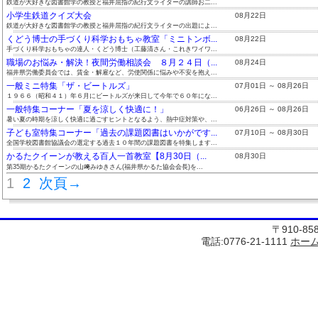
鉄道が大好きな図書館学の教授と福井屈指の紀行文ライターの講師お二...
小学生鉄道クイズ大会
08月22日
鉄道が大好きな図書館学の教授と福井屈指の紀行文ライターの出題によ...
くどう博士の手づくり科学おもちゃ教室「ミニトンボ...
08月22日
手づくり科学おもちゃの達人・くどう博士（工藤清さん・これきワイワ...
職場のお悩み・解決！夜間労働相談会 ８月２４日（...
08月24日
福井県労働委員会では、賃金・解雇など、労使関係に悩みや不安を抱え...
一般ミニ特集「ザ・ビートルズ」
07月01日 ～ 08月26日
１９６６（昭和４１）年６月にビートルズが来日して今年で６０年にな...
一般特集コーナー「夏を涼しく快適に！」
06月26日 ～ 08月26日
暑い夏の時期を涼しく快適に過ごすヒントとなるよう、熱中症対策や、...
子ども室特集コーナー「過去の課題図書はいかがです...
07月10日 ～ 08月30日
全国学校図書館協議会の選定する過去１０年間の課題図書を特集します...
かるたクイーンが教える百人一首教室【8月30日（...
08月30日
第35期かるたクイーンの山﨑みゆきさん(福井県かるた協会会長)を...
1
2
次頁→
〒910-8
電話:0776-21-1111
ホー