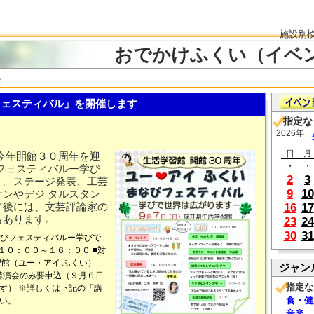
施設別
おでかけふくい（イベ
細
ェスティバル」を開催します
指定な
2026年
日
月
今年開館３０周年を迎
・
・
フェスティバルー学び
2
3
す。ステージ発表、工芸
9
10
ンやデジ タルスタン
午後には、文芸評論家の
16
17
もあります。
23
24
30
31
なびフェスティバルー学びで
１０：００～１６：００ ■対
習館（ユー・アイ ふくい）
ジャン
会のみ要申込（９月６日
指定な
す） ※詳しくは下記の「講
食・健
い。
音楽