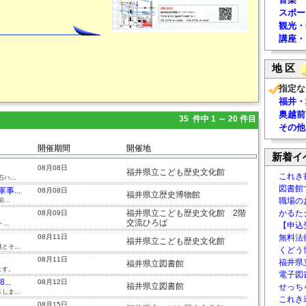
スポー
観光・
講座・
地 区
指定な
福井・
奥越前
35 件中 1 ～ 20 件目
その他
開催期間
開催地
新着イ
08月08日
福井県立こども歴史文化館
これき
...
図書館
...
08月08日
福井県立歴史博物館
職場の
..
福井県立こども歴史文化館 2階
かるた
08月09日
交流ひろば
..
【申込
08月11日
無料法律
福井県立こども歴史文化館
そ...
くどう
08月11日
福井県
福井県立図書館
ます。
電子図書
..
08月12日
福井県立図書館
せっち
ま...
これき
08月15日