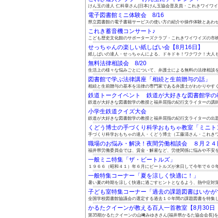
けん玉の達人 仁科章さん(日本けん玉協会普及員・これきワイワイズ
電子図書館ミニ体験会 8/16
県立図書館の電子書籍サービスの使い方の紹介や操作体験とあわせて
これき蓄音機コンサート♪
こども歴史文化館のサポーターズクラブ・これきワイワイズの市橋政
せっちゃんの楽しい紙しばい会【8月16日】
紙しばいの達人・せっちゃんによる、ドキドキ！ワクワク！大人も子
無料法律相談会 8/20
生活上の様々な悩みごとについて、弁護士による無料の法律相談をご
図書館で学ぶ法律講座「相続と生前贈与の話」
相続と生前贈与の基本を法律の専門家である弁護士がわかりやすくお
鉄道トークイベント 鉄道が大好きな図書館学の教授
鉄道が大好きな図書館学の教授と福井屈指の紀行文ライターの講師お
小学生鉄道クイズ大会
鉄道が大好きな図書館学の教授と福井屈指の紀行文ライターの出題に
くどう博士の手づくり科学おもちゃ教室「ミニトンボ
手づくり科学おもちゃの達人・くどう博士（工藤清さん・これきワイ
職場のお悩み・解決！夜間労働相談会 ８月２４日（
福井県労働委員会では、賃金・解雇など、労使関係に悩みや不安を抱
一般ミニ特集「ザ・ビートルズ」
１９６６（昭和４１）年６月にビートルズが来日して今年で６０年に
一般特集コーナー「夏を涼しく快適に！」
暑い夏の時期を涼しく快適に過ごすヒントとなるよう、熱中症対策や
子ども室特集コーナー「過去の課題図書はいかがです
全国学校図書館協議会の選定する過去１０年間の課題図書を特集しま
かるたクイーンが教える百人一首教室【8月30日（.
第35期かるたクイーンの山﨑みゆきさん(福井県かるた協会会長)を.