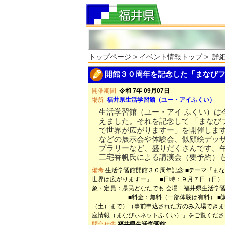
トップページ
>
イベント情報トップ
> 詳
開館３０周年を記念した「まなびフ
開催期間
令和 7年 09月07日
場所
福井県生活学習館（ユー・アイふくい）
生活学習館（ユー・アイ ふくい）は
えました。それを記念して 「まなび
で世界が広がりますー」を開催しま
などの展示会や体験会、似顔絵デッサ
プラリーなど、盛りだくさんです。
三宅香帆氏による講演会（要予約）
備考
生活学習館開館３０周年記念 ■テーマ「ま
世界は広がりますー」 ■日時：９月７日（日）
象・定員：県民どなたでも 会場 福井県生活学
■料金：無料（一部体験は有料） ■講演
（土）まで）（事前申込された方のみ入場できま
座情報（まなびぃネットふくい）」をご覧くださ
問合せ先
福井県生活学習館