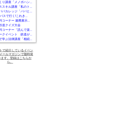
くり講座「メノポハン...
ススキル講座「私のト...
パパカレッジ「パパと...
バスで行く!これき...
コーナー 連携展示...
鉄道クイズ大会
料コーナー「読んで楽...
ークイベント 鉄道が...
で学ぶ法律講座「相続...
トで紹介しているイベン
メールマガジンで随時発
います。登録はこちらか
ら。