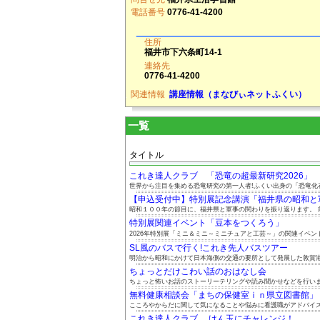
電話番号
0776-41-4200
住所
福井市下六条町14-1
連絡先
0776-41-4200
関連情報
講座情報（まなびぃネットふくい）
一覧
タイトル
これき達人クラブ 「恐竜の超最新研究2026」
世界から注目を集める恐竜研究の第一人者!ふくい出身の「恐竜化石ハ
【申込受付中】特別展記念講演「福井県の昭和と軍事
昭和１００年の節目に、福井県と軍事の関わりを振り返ります。 前.
特別展関連イベント「豆本をつくろう」
2026年特別展「ミニ＆ミニ～ミニチュアと工芸～」の関連イベント.
SL風のバスで行く!これき先人バスツアー
明治から昭和にかけて日本海側の交通の要所として発展した敦賀港と
ちょっとだけこわい話のおはなし会
ちょっと怖いお話のストーリーテリングや読み聞かせなどを行い
無料健康相談会「まちの保健室ｉｎ県立図書館」 8.
こころやからだに関して気になることや悩みに看護職がアドバイスし
これき達人クラブ けん玉にチャレンジ！