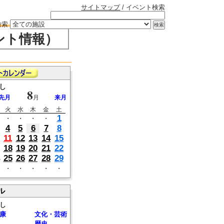
サイトマップ
/ イベント検索
検索
ント情報）
し
8
先月
月
来月
火
水
木
金
土
1
・
・
・
・
4
5
6
7
8
11
12
13
14
15
18
19
20
21
22
25
26
27
28
29
・
・
・
・
・
ル
し
康
文化・芸術
歴史