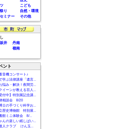
ツ
こども
祭り
自然・環境
セミナー
その他
し
坂井
丹南
嶺南
ベント
蓄音機コンサート♪
で学ぶ法律講座「遺言...
お悩み・解決！夜間労...
クイーンが教える百人...
受付中】特別展記念講...
相談会 8/20
博士の手づくり科学お...
立歴史博物館 特別展...
館ミニ体験会 8/...
ゃんの楽しい紙しばい...
達人クラブ けん玉...