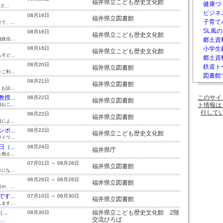
福井県立こども歴史文化館
健康づ
...
ビジネ
08月16日
福井県立図書館
子育て
、...
SL風の
08月16日
福井県立こども歴史文化館
信...
郷土資料
08月16日
小学生
福井県立こども歴史文化館
ど...
郷土資
08月20日
鉄道ト
福井県立図書館
利...
図書館
08月21日
福井県立図書館
話...
...
このサイ
08月22日
福井県立図書館
ト情報は
二...
行して
08月22日
福井県立図書館
よ...
...
08月22日
福井県立こども歴史文化館
ワ...
...
08月24日
福井県庁
え...
07月01日 ～ 08月26日
福井県立図書館
な...
06月26日 ～ 08月26日
福井県立図書館
、...
...
07月10日 ～ 08月30日
福井県立図書館
す...
..
福井県立こども歴史文化館 2階
08月30日
交流ひろば
..