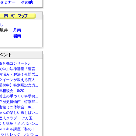
セミナー
その他
し
坂井
丹南
嶺南
ベント
蓄音機コンサート♪
で学ぶ法律講座「遺言...
お悩み・解決！夜間労...
クイーンが教える百人...
受付中】特別展記念講...
相談会 8/20
博士の手づくり科学お...
立歴史博物館 特別展...
館ミニ体験会 8/...
ゃんの楽しい紙しばい...
達人クラブ けん玉...
くり講座「メノポハン...
ススキル講座「私のト...
パパカレッジ「パパと...