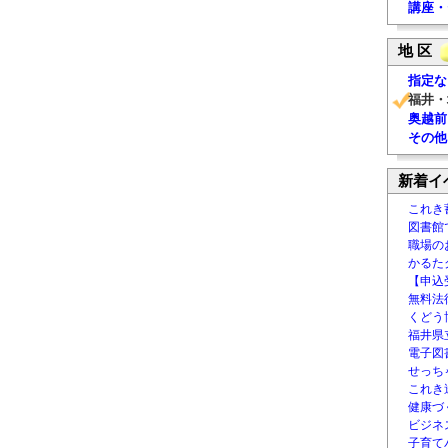
講座・
地 区
指定な
福井・
奥越前
その他
新着イ
これき
図書館
職場の
かるた
【申込
無料法律
くどう
福井県
電子図書
せっち
これき
健康づ
ビジネ
子育て