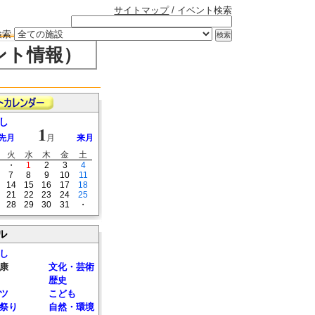
サイトマップ
/ イベント検索
検索
ント情報）
し
1
先月
月
来月
火
水
木
金
土
・
1
2
3
4
7
8
9
10
11
14
15
16
17
18
21
22
23
24
25
28
29
30
31
・
ル
し
康
文化・芸術
歴史
ツ
こども
祭り
自然・環境