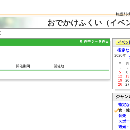
施設別
おでかけふくい（イベ
覧
0 件中 0 ～ 0 件目
指定な
2020年
日
月
開催期間
開催地
・
・
5
6
12
13
19
20
26
27
ジャン
指定な
食・健
音楽
スポー
観光・