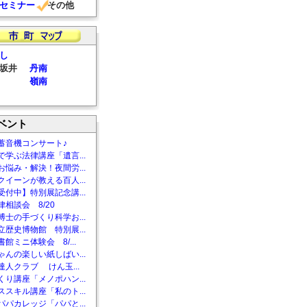
セミナー
その他
し
坂井
丹南
嶺南
ベント
蓄音機コンサート♪
で学ぶ法律講座「遺言...
お悩み・解決！夜間労...
クイーンが教える百人...
受付中】特別展記念講...
相談会 8/20
博士の手づくり科学お...
立歴史博物館 特別展...
館ミニ体験会 8/...
ゃんの楽しい紙しばい...
達人クラブ けん玉...
くり講座「メノポハン...
ススキル講座「私のト...
パパカレッジ「パパと...