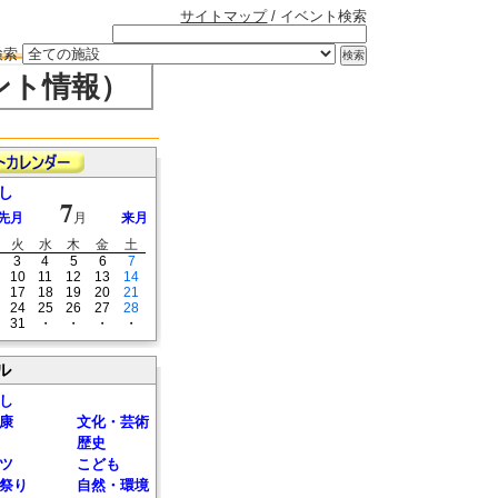
サイトマップ
/ イベント検索
検索
ント情報）
し
7
先月
月
来月
火
水
木
金
土
3
4
5
6
7
10
11
12
13
14
17
18
19
20
21
24
25
26
27
28
31
・
・
・
・
ル
し
康
文化・芸術
歴史
ツ
こども
祭り
自然・環境