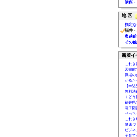
講座・
地 区
指定な
福井・
奥越前
その他
新着イ
これき
図書館
職場の
かるた
【申込
無料法律
くどう
福井県
電子図書
せっち
これき
健康づ
ビジネ
子育て