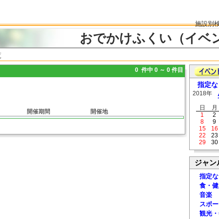
施設別
おでかけふくい（イベ
覧
0 件中 0 ～ 0 件目
指定な
2018年
日
月
開催期間
開催地
1
2
8
9
15
16
22
23
29
30
ジャン
指定な
食・健
音楽
スポー
観光・