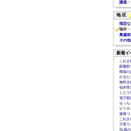
講座・
地 区
指定な
福井・
奥越前
その他
新着イ
これき
図書館
職場の
かるた
無料法律
福井県
くどう
電子図書
せっち
ビジネ
健康づ
これき
子育て
SL風の