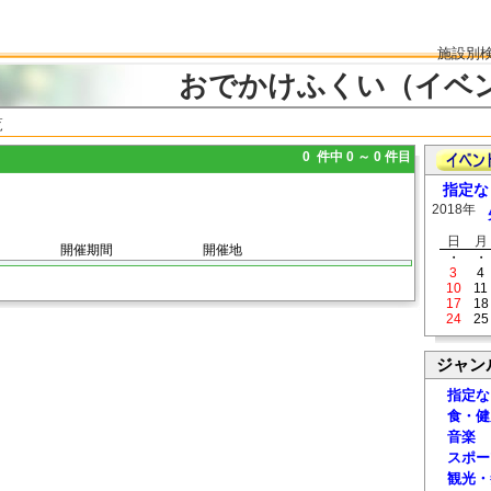
施設別
おでかけふくい（イベ
覧
0 件中 0 ～ 0 件目
指定な
2018年
日
月
開催期間
開催地
・
・
3
4
10
11
17
18
24
25
ジャン
指定な
食・健
音楽
スポー
観光・