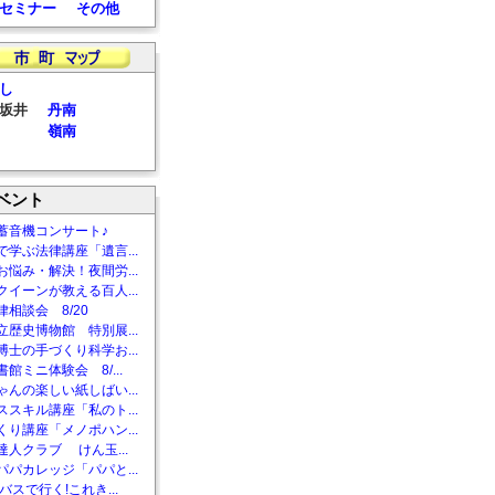
セミナー
その他
し
坂井
丹南
嶺南
ベント
蓄音機コンサート♪
で学ぶ法律講座「遺言...
お悩み・解決！夜間労...
クイーンが教える百人...
相談会 8/20
立歴史博物館 特別展...
博士の手づくり科学お...
館ミニ体験会 8/...
ゃんの楽しい紙しばい...
ススキル講座「私のト...
くり講座「メノポハン...
達人クラブ けん玉...
パパカレッジ「パパと...
バスで行く!これき...