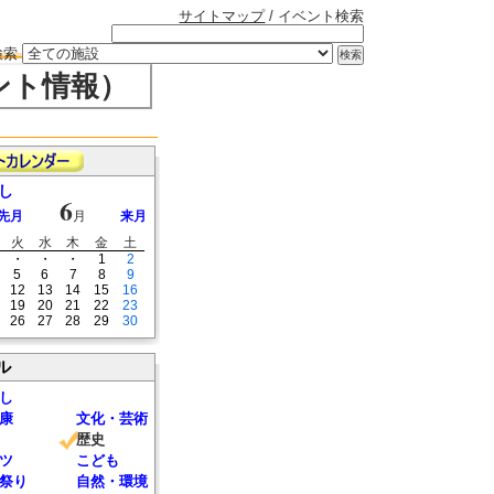
サイトマップ
/ イベント検索
検索
ント情報）
し
6
先月
月
来月
火
水
木
金
土
・
・
・
1
2
5
6
7
8
9
12
13
14
15
16
19
20
21
22
23
26
27
28
29
30
ル
し
康
文化・芸術
歴史
ツ
こども
祭り
自然・環境